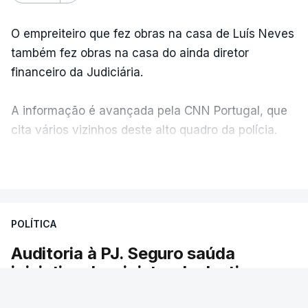
O empreiteiro que fez obras na casa de Luís Neves
também fez obras na casa do ainda diretor
financeiro da Judiciária.
A informação é avançada pela CNN Portugal, que
cita vários vizinhos deste alto quadro da polícia.
VER MAIS
Foi o diretor financeiro, Álvaro Pires, que assumiu a
responsabilidade de sugerir as instalações da
Construbarcelos para acolher um atrelado
POLÍTICA
apreendido numa operação de droga.
Auditoria à PJ. Seguro saúda
iniciativa da ministra da Justiça
O presidente da República saudou a auditoria