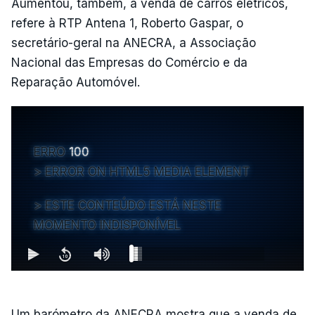
Aumentou, também, a venda de carros elétricos,
refere à RTP Antena 1, Roberto Gaspar, o
secretário-geral na ANECRA, a Associação
Nacional das Empresas do Comércio e da
Reparação Automóvel.
ERRO
100
ERROR ON HTML5 MEDIA ELEMENT
ESTE CONTEÚDO ESTÁ NESTE
MOMENTO INDISPONÍVEL
Um barómetro da ANECRA mostra que a venda de