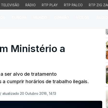
TELEVISÃO
RÁDIO
RTP PLAY
RTP PALCO
RTP ZIG ZA
026
EUROPA
MUNDO
OPINIÃO
VÍDEOS
ÁUDIO
inistério a tribunal
m Ministério a
a ser alvo de tratamento
 a cumprir horários de trabalho ilegais.
/
atualizado 20 Outubro 2016, 14:13