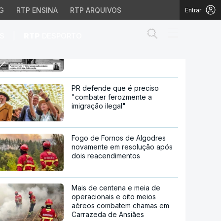
G
RTP ENSINA
RTP ARQUIVOS
Entrar
Abrir campo de
|
S
RTP
DESPORTO
Professores levam Ministério a
tribunal
PR defende que é preciso
"combater ferozmente a
imigração ilegal"
Fogo de Fornos de Algodres
novamente em resolução após
dois reacendimentos
Mais de centena e meia de
operacionais e oito meios
aéreos combatem chamas em
Carrazeda de Ansiães