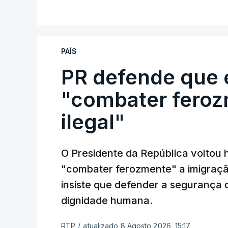
PAÍS
PR defende que 
"combater feroz
ilegal"
O Presidente da República voltou 
"combater ferozmente" a imigração
insiste que defender a segurança 
dignidade humana.
RTP
/
atualizado 8 Agosto 2026, 15:17