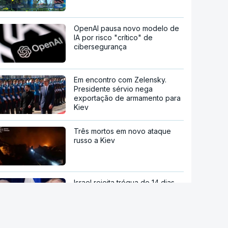
OpenAI pausa novo modelo de
IA por risco "crítico" de
cibersegurança
Em encontro com Zelensky.
Presidente sérvio nega
exportação de armamento para
Kiev
Três mortos em novo ataque
russo a Kiev
Israel rejeita trégua de 14 dias
em Gaza apesar da pressão
dos EUA