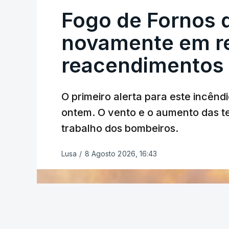
Fogo de Fornos 
novamente em re
reacendimentos
O primeiro alerta para este incêndi
ERRO
100
ontem. O vento e o aumento das te
ERROR ON HTML5 MEDIA ELEMEN
trabalho dos bombeiros.
ESTE CONTEÚDO ESTÁ NESTE MO
Lusa
/
8 Agosto 2026, 16:43