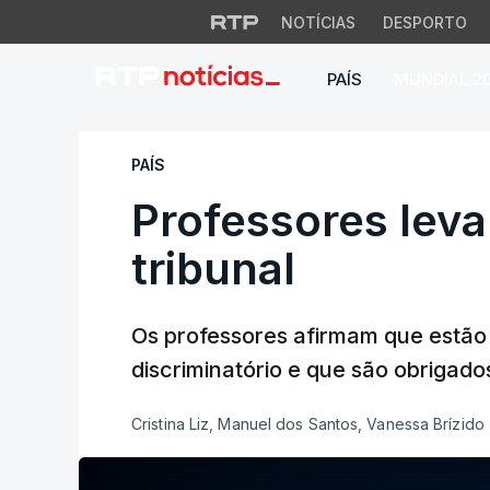
NOTÍCIAS
DESPORTO
PAÍS
MUNDIAL 2
Professores levam M
PAÍS
Professores leva
tribunal
Os professores afirmam que estão 
discriminatório e que são obrigados
Cristina Liz, Manuel dos Santos, Vanessa Brízido