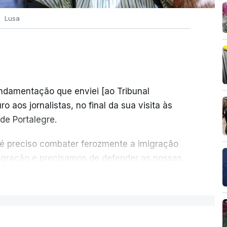
Lusa
undamentação que enviei [ao Tribunal
o aos jornalistas, no final da sua visita às
de Portalegre.
 é preciso combater ferozmente a imigração
migração e precisamos de defender as nossas
com tratarmos com dignidade as pessoas,
ER MAIS
crescentou.
re se é garantido o superior interesse da