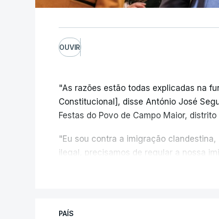
OUVIR
"As razões estão todas explicadas na f
Constitucional], disse António José Segur
Festas do Povo de Campo Maior, distrito 
"Eu sou contra a imigração clandestina,
ilegal, precisamos de regular a nossa i
fronteiras e nada disto é incompatível 
V
designadamente menores e crianças", a
António José Seguro mostrou dúvidas sob
PAÍS
criança.