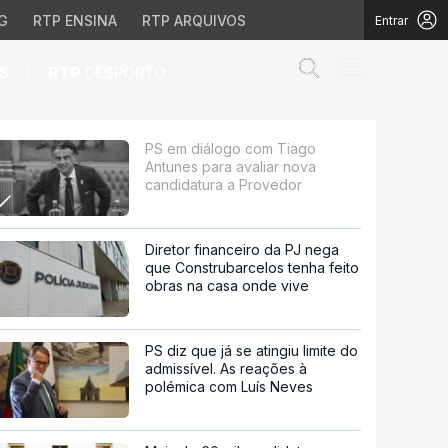
G
RTP ENSINA
RTP ARQUIVOS
Entrar
Abrir campo de
|
S
RTP
DESPORTO
liar nova candidatura 
PS em diálogo com Tiago
Antunes para avaliar nova
candidatura a Provedor
Diretor financeiro da PJ nega
que Construbarcelos tenha feito
obras na casa onde vive
PS diz que já se atingiu limite do
admissível. As reações à
polémica com Luís Neves