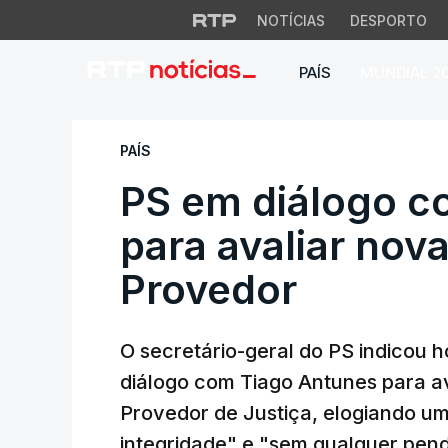
NOTÍCIAS
DESPORTO
PAÍS
MUNDIAL 2
PS em diálogo com 
PAÍS
PS em diálogo c
para avaliar nov
Provedor
O secretário-geral do PS indicou h
diálogo com Tiago Antunes para a
Provedor de Justiça, elogiando u
integridade" e "sem qualquer pendo