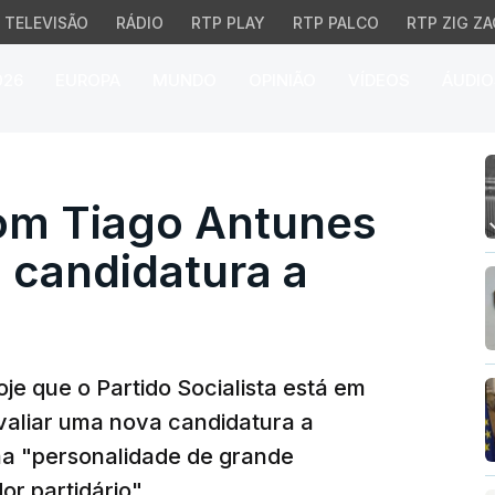
TELEVISÃO
RÁDIO
RTP PLAY
RTP PALCO
RTP ZIG ZA
026
EUROPA
MUNDO
OPINIÃO
VÍDEOS
ÁUDIO
Tiago Antunes para ava
om Tiago Antunes
a candidatura a
oje que o Partido Socialista está em
valiar uma nova candidatura a
ma "personalidade de grande
r partidário".