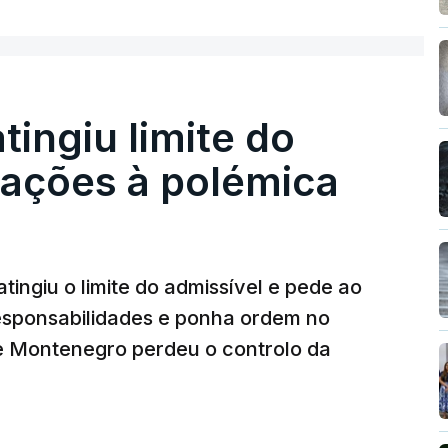
nou a abertura de qualquer processo
o que indicie a realização dessas obras.
atingiu limite do
nstrubarcelos também fez obras na casa do
eações à polémica
da PJ
26, 14:25
tingiu o limite do admissível e pede ao
ez obras na casa de Luís Neves também
iretor financeiro da PJ
responsabilidades e ponha ordem no
26, 14:26
 Montenegro perdeu o controlo da