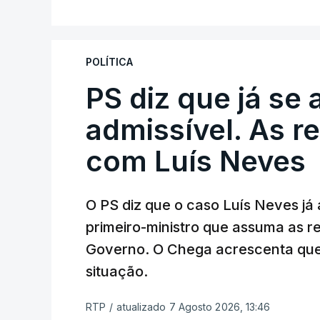
A Judiciária adianta ainda que não orde
disciplinar, por não ter qualquer element
POLÍTICA
PS diz que já se 
ARTIGOS RELACIONADOS
Empreiteiro da Co
admissível. As r
diretor financeiro 
com Luís Neves
atualizado 7 Agosto 20
O PS diz que o caso Luís Neves já a
Empreiteiro que f
trabalhou para o d
primeiro-ministro que assuma as 
atualizado 7 Agosto 20
Governo. O Chega acrescenta que
situação.
RTP
/
atualizado 7 Agosto 2026, 13:46