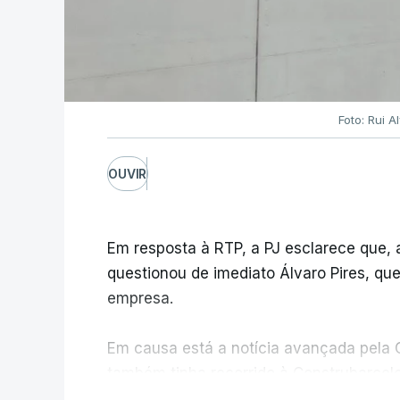
Foto: Rui 
OUVIR
Em resposta à RTP, a PJ esclarece que,
questionou de imediato Álvaro Pires, qu
empresa.
Em causa está a notícia avançada pela C
também tinha recorrido à Construbarcelo
V