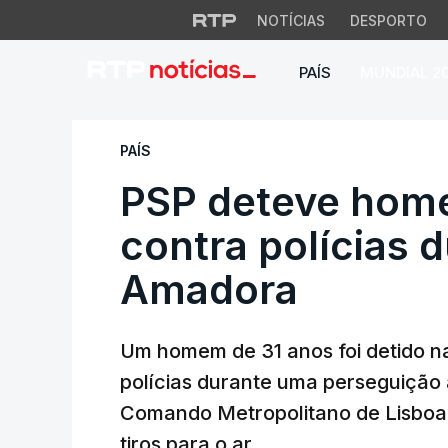
NOTÍCIAS
DESPORTO
PAÍS
MUNDIAL 2
PSP deteve homem 
PAÍS
PSP deteve hom
contra polícias 
Amadora
Um homem de 31 anos foi detido n
polícias durante uma perseguição 
Comando Metropolitano de Lisboa
tiros para o ar.