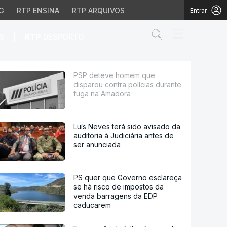
G
RTP ENSINA
RTP ARQUIVOS
Entrar
Abrir campo de
|
S
RTP
DESPORTO
lícias durante fuga na
PSP deteve homem que
disparou contra polícias durante
fuga na Amadora
Luís Neves terá sido avisado da
auditoria à Judiciária antes de
ser anunciada
PS quer que Governo esclareça
se há risco de impostos da
venda barragens da EDP
caducarem