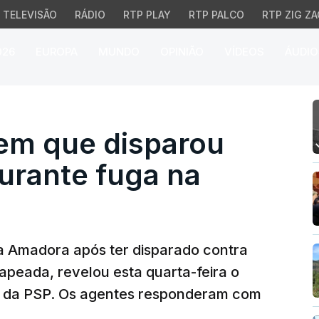
TELEVISÃO
RÁDIO
RTP PLAY
RTP PALCO
RTP ZIG ZA
026
EUROPA
MUNDO
OPINIÃO
VÍDEOS
ÁUDIO
que disparou contra po
em que disparou
durante fuga na
a Amadora após ter disparado contra
apeada, revelou esta quarta-feira o
 da PSP. Os agentes responderam com