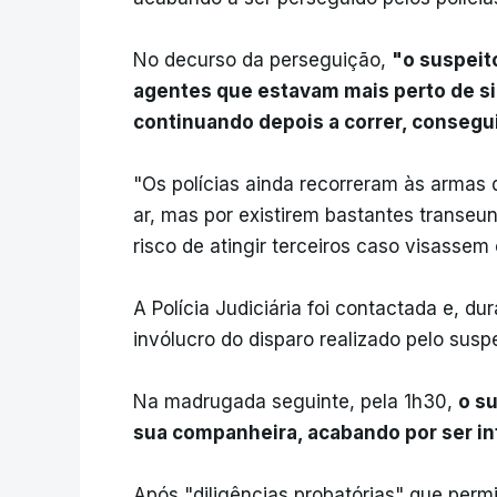
No decurso da perseguição,
"o suspeit
agentes que estavam mais perto de si
continuando depois a correr, consegu
"Os polícias ainda recorreram às armas 
ar, mas por existirem bastantes transeu
risco de atingir terceiros caso visassem 
A Polícia Judiciária foi contactada e, du
invólucro do disparo realizado pelo susp
Na madrugada seguinte, pela 1h30,
o s
sua companheira, acabando por ser in
Após "diligências probatórias" que permi