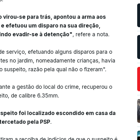
o virou-se para trás, apontou a arma aos
 e efetuou um disparo na sua direção,
indo evadir-se à detenção"
, refere a nota.
de serviço, efetuando alguns disparos para o
ntes no jardim, nomeadamente crianças, havia
o suspeito, razão pela qual não o fizeram".
rante a gestão do local do crime, recuperou o
eito, de calibre 6.35mm.
uspeito foi localizado escondido em casa da
tercetado pela PSP
.
tiram a recolha de indícios de que o suspeito é