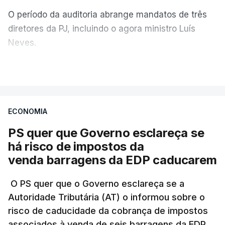
O período da auditoria abrange mandatos de três
diretores da PJ, incluindo o agora ministro Luís
Neves.
VER MAIS
A Judiciária confirma que foi o atual diretor quem
sugeriu esta auditoria e que a ministra concordou.
ECONOMIA
Não há prazos fixados para a conclusão desta
avaliação à Polícia Judiciária.
PS quer que Governo esclareça se
há risco de impostos da
Do início da polémica com a revelação de obras a
venda barragens da EDP caducarem
título pessoal, numa propriedade no Alentejo, feitas
pelo mesmo empreiteiro contratado 17 vezes para
O PS quer que o Governo esclareça se a
Autoridade Tributária (AT) o informou sobre o
obras na Polícia Judiciária (PJ) até aos últimos dias,
risco de caducidade da cobrança de impostos
em que até do Governo surgiram ordens para mais
associados à venda de seis barragens da EDP,