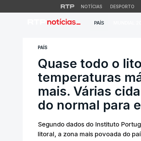
NOTÍCIAS
DESPORTO
PAÍS
MUNDIAL 2
Quase todo o litor
PAÍS
Quase todo o lit
temperaturas má
mais. Várias cid
do normal para e
Segundo dados do Instituto Portu
litoral, a zona mais povoada do pa