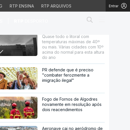
G
RTP ENSINA
RTP ARQUIVOS
Entrar
Abrir campo de
|
S
RTP
DESPORTO
Quase todo o litoral com
ximas de 40º ou mais. V
temperaturas máximas de 40º
ou mais. Várias cidades com 10º
acima do normal para esta altura
do ano
PR defende que é preciso
"combater ferozmente a
imigração ilegal"
Fogo de Fornos de Algodres
novamente em resolução após
dois reacendimentos
Aeronave cai no aeródromo de