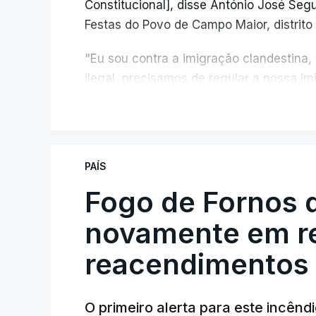
Constitucional], disse António José Segur
Festas do Povo de Campo Maior, distrito 
"Eu sou contra a imigração clandestina,
ilegal, precisamos de regular a nossa i
fronteiras e nada disto é incompatível 
V
designadamente menores e crianças", a
António José Seguro mostrou dúvidas sob
PAÍS
criança.
Fogo de Fornos 
novamente em re
reacendimentos
O primeiro alerta para este incêndi
ERRO
100