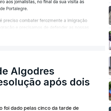
o aos jornalistas, no final da sua visita às
de Portalegre.
 é preciso combater ferozmente a imigração
migração e precisamos de defender as nossas
com tratarmos com dignidade as pessoas,
ER MAIS
crescentou.
re se é garantido o superior interesse da
de Algodres
solução após dois
o foi dado pelas cinco da tarde de