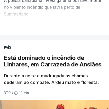
A polícia canadiana investiga uma possível morte
no violento incêndio que lavra perto de
Summerland.
VER MAIS
Éum cenário de terror, descreve o primeiro-ministro
da Columbia Britânica, David Iby.
PAÍS
Está dominado o incêndio de
ERRO
100
Linhares, em Carrazeda de Ansiães
ERROR ON HTML5 MEDIA ELEMENT
Durante a noite e madrugada as chamas
ESTE CONTEÚDO ESTÁ NESTE
cederam ao combate. Ardeu mato e floresta.
MOMENTO INDISPONÍVEL
13 min.
RTP
/