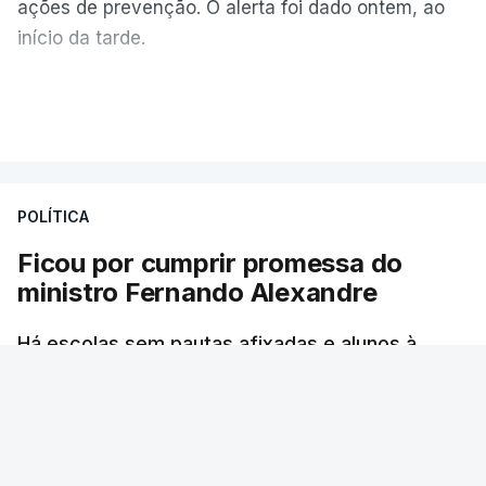
ações de prevenção. O alerta foi dado ontem, ao
início da tarde.
Mais de 20 mil pessoas foram retiradas de casa
VER MAIS
por causa dos violentos incêndios no Canadá
POLÍTICA
Ficou por cumprir promessa do
ministro Fernando Alexandre
Há escolas sem pautas afixadas e alunos à
espera das reapreciações. O processo não
ficou fechado na sexta-feira como estava
previsto. Vários agrupamentos receberam os
dados com atraso e erros. O ministro da