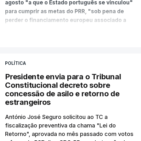
agosto "a que o Estado português se vinculou"
para cumprir as metas do PRR, "sob pena de
perder o financiamento europeu associado a
essa reforma específica".
VER MAIS
António José Seguro entende que a reforma reúne
treze apoios sociais "num só" e pretende "tornar o
POLÍTICA
sistema mais simples, mais justo e transparente".
Presidente envia para o Tribunal
"Sempre que seja possível reduzir burocracias,
Constitucional decreto sobre
eliminar sobreposições e garantir que os apoios
concessão de asilo e retorno de
chegam a quem mais necessita, estaremos a dar
estrangeiros
um passo na direção certa", argumenta o
António José Seguro solicitou ao TC a
Presidente da República.
fiscalização preventiva da chama "Lei do
Retorno", aprovada no mês passado com votos