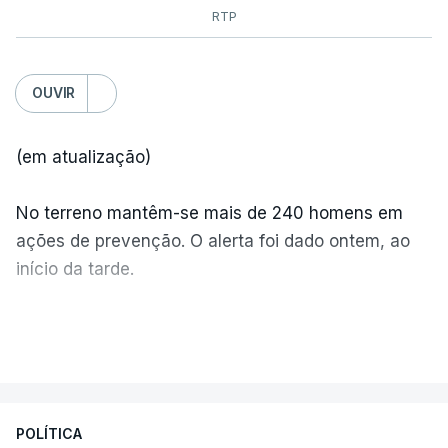
RTP
OUVIR
(em atualização)
No terreno mantêm-se mais de 240 homens em
ações de prevenção. O alerta foi dado ontem, ao
início da tarde.
Mais de 20 mil pessoas foram retiradas de casa
VER MAIS
por causa dos violentos incêndios no Canadá
POLÍTICA