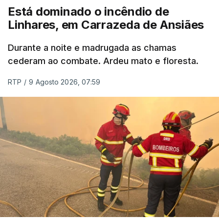
Está dominado o incêndio de
ERRO
100
Linhares, em Carrazeda de Ansiães
ERROR ON HTML5 MEDIA ELEMENT
Durante a noite e madrugada as chamas
ESTE CONTEÚDO ESTÁ NESTE
cederam ao combate. Ardeu mato e floresta.
MOMENTO INDISPONÍVEL
RTP
/
9 Agosto 2026, 07:59
As autoridades canadianas estimam que vai levar
dias ou semanas para controlar o fogo. Mais de
dois mil operacionais estão no terreno no combate
às chamas.