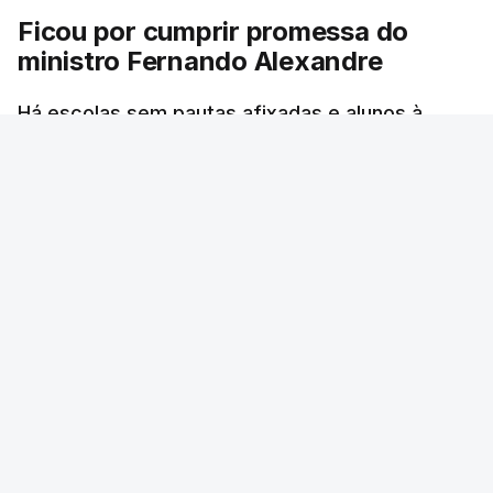
Ficou por cumprir promessa do
ministro Fernando Alexandre
Há escolas sem pautas afixadas e alunos à
espera das reapreciações. O processo não
ficou fechado na sexta-feira como estava
previsto. Vários agrupamentos receberam os
dados com atraso e erros. O ministro da
Educação tinha garantido que as pautas seriam
todas afixadas na sexta-feira.
RTP
/
atualizado 8 Agosto 2026, 21:10
ERRO
100