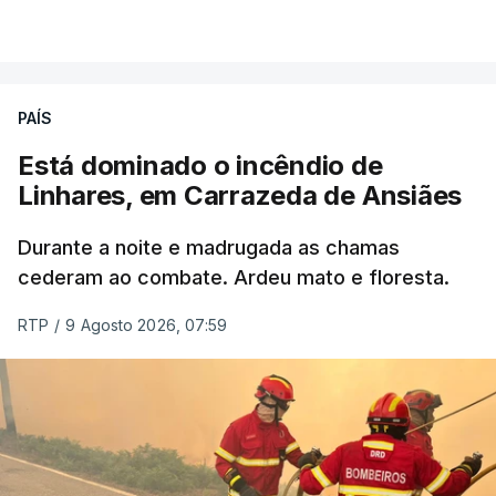
VER MAIS
ERRO
100
PAÍS
ERROR ON HTML5 MEDIA ELEMENT
Está dominado o incêndio de
Linhares, em Carrazeda de Ansiães
ESTE CONTEÚDO ESTÁ NESTE
MOMENTO INDISPONÍVEL
Durante a noite e madrugada as chamas
cederam ao combate. Ardeu mato e floresta.
RTP
/
9 Agosto 2026, 07:59