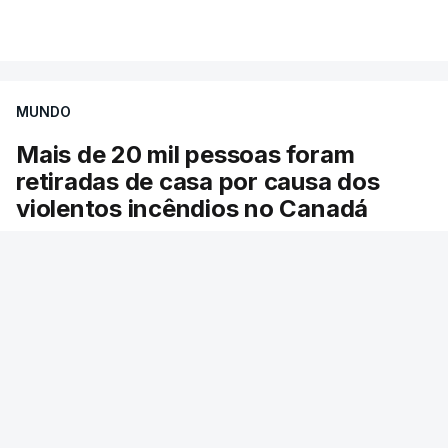
Mais de 20 mil pessoas foram retiradas de casa
VER MAIS
por causa dos violentos incêndios no Canadá
MUNDO
Mais de 20 mil pessoas foram
retiradas de casa por causa dos
violentos incêndios no Canadá
Milhares de pessoas têm ordem de evacuação.
O governo da província declarou o estado de
emergência por causa de dezenas de incêndios
florestais que estão descontrolados.
RTP
/
9 Agosto 2026, 08:03