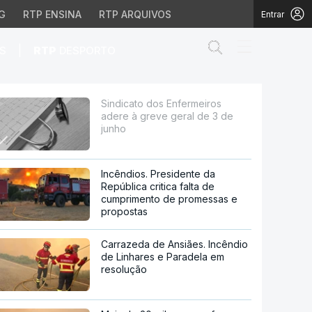
G
RTP ENSINA
RTP ARQUIVOS
Entrar
Abrir campo de
|
S
RTP
DESPORTO
eral de 3 de junho
Sindicato dos Enfermeiros
adere à greve geral de 3 de
junho
Incêndios. Presidente da
República critica falta de
cumprimento de promessas e
propostas
Carrazeda de Ansiães. Incêndio
de Linhares e Paradela em
resolução