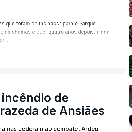
ões que foram anunciados" para o Parque
pelas chamas e que, quatro anos depois, ainda
rir.
ER MAIS
 incêndio de
T
rrazeda de Ansiães
MENTO INDISPONÍVEL
chamas cederam ao combate. Ardeu