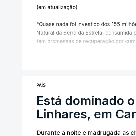
(em atualização)
"Quase nada foi investido dos 155 milh
Natural da Serra da Estrela, consumida 
tem promessas de recuperação por cump
V
PAÍS
Está dominado o
ERRO
100
ERROR ON HTML5 MEDIA ELEMEN
Linhares, em Ca
ESTE CONTEÚDO ESTÁ NESTE MO
Durante a noite e madrugada as 