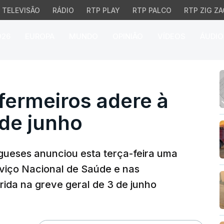
TELEVISÃO
RÁDIO
RTP PLAY
RTP PALCO
RTP ZIG ZA
026
EUROPA
MUNDO
OPINIÃO
VÍDEOS
ÁUDIO
rmeiros adere à greve g
fermeiros adere à
 de junho
gueses anunciou esta terça-feira uma
rviço Nacional de Saúde e nas
erida na greve geral de 3 de junho