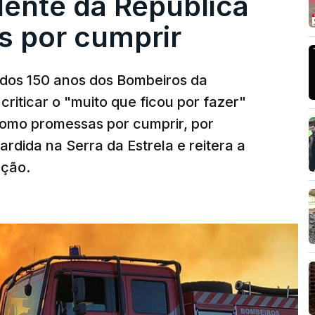
dente da República
s por cumprir
os 150 anos dos Bombeiros da
riticar o "muito que ficou por fazer"
como promessas por cumprir, por
rdida na Serra da Estrela e reitera a
nção.