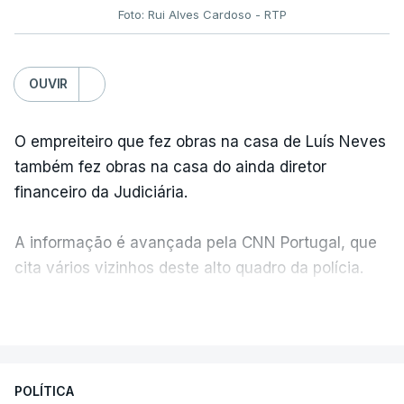
Foto: Rui Alves Cardoso - RTP
OUVIR
O empreiteiro que fez obras na casa de Luís Neves
também fez obras na casa do ainda diretor
financeiro da Judiciária.
A informação é avançada pela CNN Portugal, que
cita vários vizinhos deste alto quadro da polícia.
VER MAIS
Foi o diretor financeiro, Álvaro Pires, que assumiu a
responsabilidade de sugerir as instalações da
Construbarcelos para acolher um atrelado
POLÍTICA
apreendido numa operação de droga.