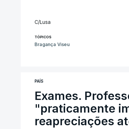
C/Lusa
TÓPICOS
Bragança Viseu
PAÍS
Exames. Profess
"praticamente im
reapreciações at