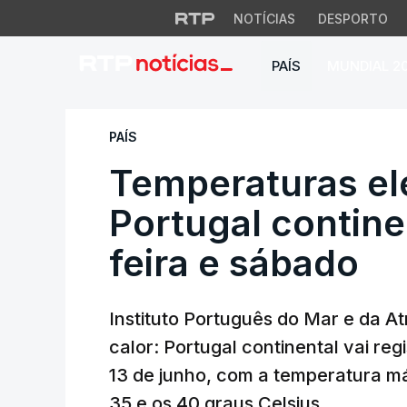
NOTÍCIAS
DESPORTO
PAÍS
MUNDIAL 2
Temperaturas eleva
PAÍS
Temperaturas e
Portugal contine
feira e sábado
Instituto Português do Mar e da 
calor: Portugal continental vai re
13 de junho, com a temperatura má
35 e os 40 graus Celsius.