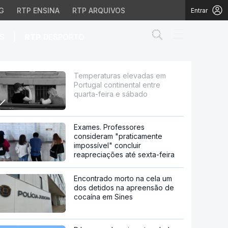
G
RTP ENSINA
RTP ARQUIVOS
Entrar
Abrir campo de
|
S
RTP
DESPORTO
ental entre quarta-feir
Temperaturas elevadas em
Portugal continental entre
quarta-feira e sábado
Exames. Professores
consideram "praticamente
impossível" concluir
reapreciações até sexta-feira
Encontrado morto na cela um
dos detidos na apreensão de
cocaína em Sines