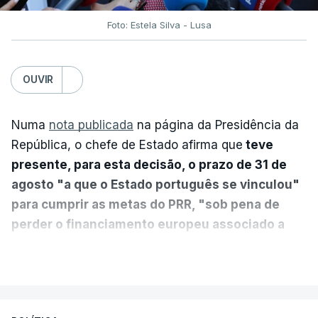
Foto: Estela Silva - Lusa
OUVIR
Numa
nota publicada
na página da Presidência da
República, o chefe de Estado afirma que
teve
presente, para esta decisão, o prazo de 31 de
agosto "a que o Estado português se vinculou"
para cumprir as metas do PRR, "sob pena de
perder o financiamento europeu associado a
essa reforma específica".
VER MAIS
António José Seguro entende que a reforma reúne
treze apoios sociais "num só" e pretende "tornar o