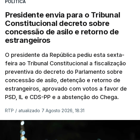
POLÍTICA
sistema mais simples, mais justo e transparente".
Presidente envia para o Tribunal
"Sempre que seja possível reduzir burocracias,
Constitucional decreto sobre
eliminar sobreposições e garantir que os apoios
concessão de asilo e retorno de
chegam a quem mais necessita, estaremos a dar
estrangeiros
um passo na direção certa", argumenta o
O presidente da República pediu esta sexta-
Presidente da República.
feira ao Tribunal Constitucional a fiscalização
preventiva do decreto do Parlamento sobre
Assegurar que "ninguém é
concessão de asilo, detenção e retorno de
prejudicado"
estrangeiros, aprovado com votos a favor de
PSD, IL e CDS-PP e a abstenção do Chega.
RTP
/
atualizado 7 Agosto 2026, 18:31
O Preisdente deixa, no entanto, deixa alguns
avisos:
uma reforma desta dimensão "deve ter
como primeiro critério a proteção das pessoas"
e "nenhum processo de simplificação pode