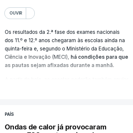
OUVIR
Os resultados da 2.ª fase dos exames nacionais
dos 11.º e 12.º anos chegaram às escolas ainda na
quinta-feira e, segundo o Ministério da Educação,
Ciência e Inovação (MECI),
há condições para que
as pautas sejam afixadas durante a manhã.
A partir de hoje, as escolas poderão também enviar
aos alunos as versões digitalizadas das respetivas
VER MAIS
provas classificadas, à semelhança do que
aconteceu durante a 1.ª fase.
PAÍS
Em anos anteriores, a consulta das provas
Ondas de calor já provocaram
dependia da apresentação de um requerimento,