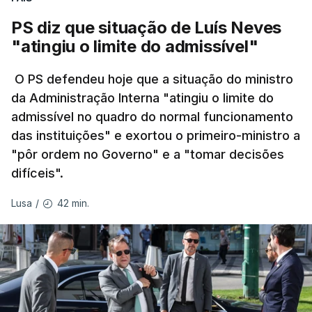
acesso ao ensino superior, que terminou na quinta-
30% em relação ao esperado.
PS diz que situação de Luís Neves
feira, e criou uma época especial de exames, que
"atingiu o limite do admissível"
irá decorrer entre 03 e 08 de setembro.
O PS defendeu hoje que a situação do ministro
da Administração Interna "atingiu o limite do
admissível no quadro do normal funcionamento
c/Lusa
das instituições" e exortou o primeiro-ministro a
"pôr ordem no Governo" e a "tomar decisões
ARTIGOS RELACIONADOS
difíceis".
42 min.
Lusa
/
Prazo para as candidaturas
ao ensino superior termina
esta quinta-feira
6 Agosto 2026, 13:14
Exames. Governo confirma