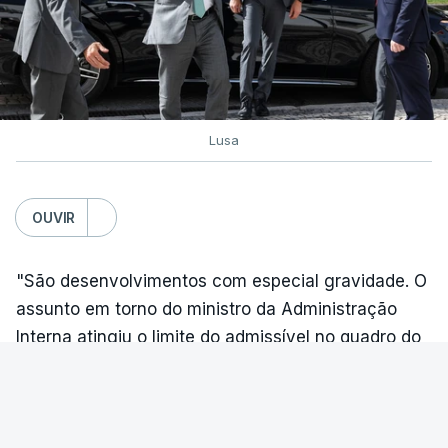
afixação dos resultados da
2ª fase e das reapreciações
esta sexta-feira
atualizado 6 Agosto 2026, 16:29
Lusa
TÓPICOS
Exames Notas
OUVIR
"São desenvolvimentos com especial gravidade. O
assunto em torno do ministro da Administração
Interna atingiu o limite do admissível no quadro do
normal funcionamento das instituições. Já temos o
Governo a investigar o Governo, a ministra da
Justiça a promover o inquérito das atividades de