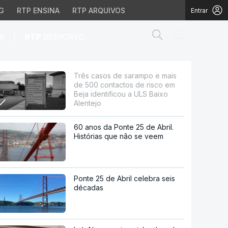
G
RTP ENSINA
RTP ARQUIVOS
Entrar
Abrir campo de
|
S
RTP
DESPORTO
ctos de risco em Beja 
Três casos de sarampo e mais
de 500 contactos de risco em
Beja identificou a ULS Baixo
Alentejo
60 anos da Ponte 25 de Abril.
Histórias que não se veem
Ponte 25 de Abril celebra seis
décadas