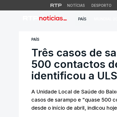
NOTÍCIAS
DESPORTO
PAÍS
MUNDIAL 2
Três casos de sara
PAÍS
Três casos de s
500 contactos de
identificou a UL
A Unidade Local de Saúde do Baixo
casos de sarampo e "quase 500 co
desde o início de abril, indicou hoj