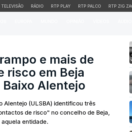
TELEVISÃO
RÁDIO
RTP PLAY
RTP PALCO
RTP ZIG ZA
026
EUROPA
MUNDO
OPINIÃO
VÍDEOS
ÁUDIO
mpo e mais de 500 conta
arampo e mais de
 risco em Beja
S Baixo Alentejo
 Alentejo (ULSBA) identificou três
ntactos de risco" no concelho de Beja,
e aquela entidade.