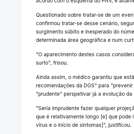
acordo com o esquema do PNV, é altamen
Questionado sobre tratar-se de um event
confirmou tratar-se desse cenário, segu
surgimento súbito e inesperado do núm
determinada área geográfica e num cur
"O aparecimento destes casos consider
surto", frisou.
Ainda assim, o médico garantiu que est
recomendações da DGS" para "prevenir 
"prudente" perspetivar já a evolução da
"Seria imprudente fazer qualquer projeç
que é relativamente longo [e] que pode i
vírus e o início de sintomas]", justificou.