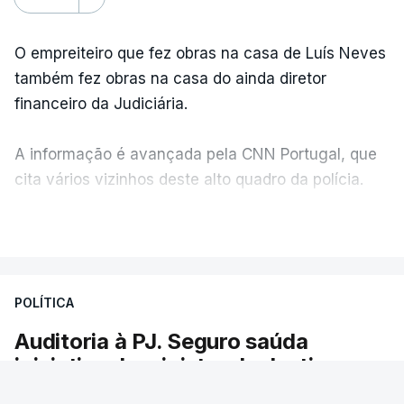
O empreiteiro que fez obras na casa de Luís Neves
também fez obras na casa do ainda diretor
financeiro da Judiciária.
A informação é avançada pela CNN Portugal, que
cita vários vizinhos deste alto quadro da polícia.
VER MAIS
Foi o diretor financeiro, Álvaro Pires, que assumiu a
responsabilidade de sugerir as instalações da
Construbarcelos para acolher um atrelado
POLÍTICA
apreendido numa operação de droga.
Auditoria à PJ. Seguro saúda
iniciativa da ministra da Justiça