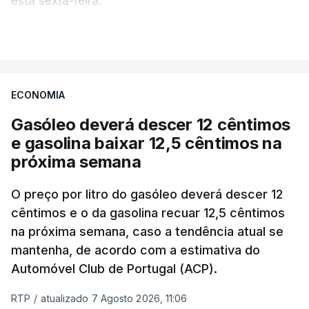
esta sexta-feira.
VER MAIS
Os preços globais dos alimentos atingiram o
seu nível mais elevado em três anos e meio,
ECONOMIA
com ondas de calor no Verão e conflitos na
Ucrânia e no Médio Oriente a elevar os
Gasóleo deverá descer 12 cêntimos
custos das colheitas.
e gasolina baixar 12,5 cêntimos na
próxima semana
O índice, que acompanha as variações mensais
de um cabaz de produtos alimentares
O preço por litro do gasóleo deverá descer 12
comercializados internacionalmente, subiu para
cêntimos e o da gasolina recuar 12,5 cêntimos
na próxima semana, caso a tendência atual se
131,1 pontos em julho, face aos 130,3 de junho.
mantenha, de acordo com a estimativa do
Automóvel Club de Portugal (ACP).
O aumento dos preços dos alimentos básicos
tende a traduzir-se em preços mais elevados
RTP
/
atualizado 7 Agosto 2026, 11:06
nas prateleiras nos meses seguintes, à medida