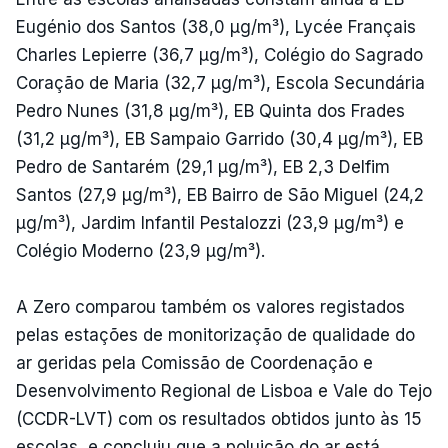
Eugénio dos Santos (38,0 µg/m³), Lycée Français
Charles Lepierre (36,7 µg/m³), Colégio do Sagrado
Coração de Maria (32,7 µg/m³), Escola Secundária
Pedro Nunes (31,8 µg/m³), EB Quinta dos Frades
(31,2 µg/m³), EB Sampaio Garrido (30,4 µg/m³), EB
Pedro de Santarém (29,1 µg/m³), EB 2,3 Delfim
Santos (27,9 µg/m³), EB Bairro de São Miguel (24,2
µg/m³), Jardim Infantil Pestalozzi (23,9 µg/m³) e
Colégio Moderno (23,9 µg/m³).
A Zero comparou também os valores registados
pelas estações de monitorização de qualidade do
ar geridas pela Comissão de Coordenação e
Desenvolvimento Regional de Lisboa e Vale do Tejo
(CCDR-LVT) com os resultados obtidos junto às 15
escolas, e concluiu que a poluição do ar está