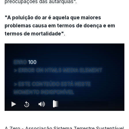
preocupações das autarquias".
"A poluição do ar é aquela que maiores
problemas causa em termos de doença e em
termos de mortalidade"
.
ERRO
100
ERROR ON HTML5 MEDIA ELEMENT
ESTE CONTEÚDO ESTÁ NESTE
MOMENTO INDISPONÍVEL
A Zero - Associação Sistema Terrestre Sustentável