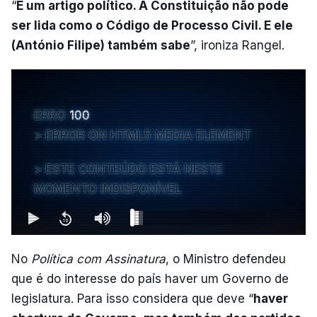
“
É um artigo político. A Constituição não pode
ser lida como o Código de Processo Civil. E ele
(António Filipe) também sabe
”, ironiza Rangel.
ERRO
100
ERROR ON HTML5 MEDIA ELEMENT
ESTE CONTEÚDO ESTÁ NESTE
MOMENTO INDISPONÍVEL
No
Política com Assinatura
, o Ministro defendeu
que é do interesse do país haver um Governo de
legislatura. Para isso considera que deve “
haver