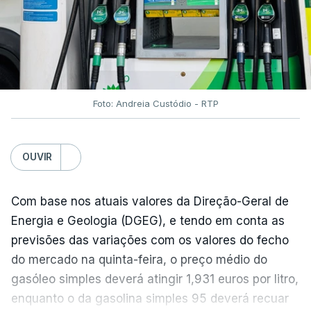
do açúcar (+5,6%), dos cereais (+3,4%) e dos
óleos vegetais (+2%).
Estes aumentos foram "parcialmente
compensados por quedas" nos preços das "carnes
e dos produtos lácteos", segundo a FAO.
Foto: Andreia Custódio - RTP
Os preços do açúcar dispararam no mês passado
OUVIR
devido às preocupações com os efeitos das ondas
de calor e das secas na produção europeia e do
fenómeno El Niño na produção asiática, observou a
Com base nos atuais valores da Direção-Geral de
FAO. No entanto, o índice mantém-se 8% abaixo do
Energia e Geologia (DGEG), e tendo em conta as
registado no ano passado.
previsões das variações com os valores do fecho
do mercado na quinta-feira, o preço médio do
gasóleo simples deverá atingir 1,931 euros por litro,
A onda de calor que atingiu a Europa em
enquanto o da gasolina simples 95 deverá recuar