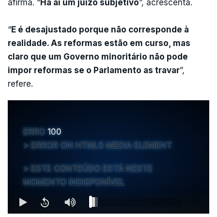
afirma. “
Há aí um juízo subjetivo
”, acrescenta.
“
E é desajustado porque não corresponde à
realidade. As reformas estão em curso, mas
claro que um Governo minoritário não pode
impor reformas se o Parlamento as travar
”,
refere.
ERRO
100
ERROR ON HTML5 MEDIA ELEMENT
ESTE CONTEÚDO ESTÁ NESTE
MOMENTO INDISPONÍVEL