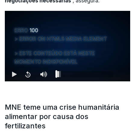
negociações necessárias
”, assegura.
ERRO
100
ERROR ON HTML5 MEDIA ELEMENT
ESTE CONTEÚDO ESTÁ NESTE
MOMENTO INDISPONÍVEL
MNE teme uma crise humanitária
alimentar por causa dos
fertilizantes