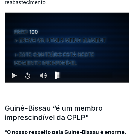
reabastecimento.
ERRO
100
ERROR ON HTML5 MEDIA ELEMENT
ESTE CONTEÚDO ESTÁ NESTE
MOMENTO INDISPONÍVEL
Guiné-Bissau “é um membro
imprescindível da CPLP"
“
O nosso respeito pela Guiné-Bissau é enorme.