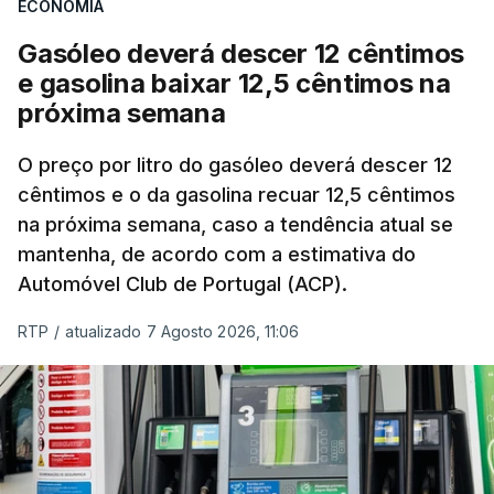
ECONOMIA
com ondas de calor no Verão e conflitos na
Ucrânia e no Médio Oriente a elevar os
Gasóleo deverá descer 12 cêntimos
custos das colheitas.
e gasolina baixar 12,5 cêntimos na
próxima semana
O índice, que acompanha as variações mensais
de um cabaz de produtos alimentares
O preço por litro do gasóleo deverá descer 12
comercializados internacionalmente, subiu para
cêntimos e o da gasolina recuar 12,5 cêntimos
na próxima semana, caso a tendência atual se
131,1 pontos em julho, face aos 130,3 de junho.
mantenha, de acordo com a estimativa do
Automóvel Club de Portugal (ACP).
O aumento dos preços dos alimentos básicos
tende a traduzir-se em preços mais elevados
RTP
/
atualizado 7 Agosto 2026, 11:06
nas prateleiras nos meses seguintes, à medida
que os fornecedores repercutem os seus
custos nos consumidores.
Em julho, o aumento esteve associado aos preços