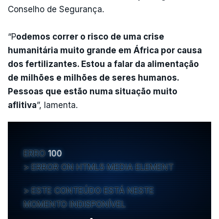
Conselho de Segurança.
“P
odemos correr o risco de uma crise
humanitária muito grande em África por causa
dos fertilizantes. Estou a falar da alimentação
de milhões e milhões de seres humanos.
Pessoas que estão numa situação muito
aflitiva
”, lamenta.
ERRO
100
ERROR ON HTML5 MEDIA ELEMENT
ESTE CONTEÚDO ESTÁ NESTE
MOMENTO INDISPONÍVEL