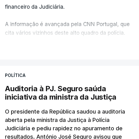
financeiro da Judiciária.
A informação é avançada pela CNN Portugal, que
cita vários vizinhos deste alto quadro da polícia.
VER MAIS
Foi o diretor financeiro, Álvaro Pires, que assumiu a
responsabilidade de sugerir as instalações da
Construbarcelos para acolher um atrelado
POLÍTICA
apreendido numa operação de droga.
Auditoria à PJ. Seguro saúda
iniciativa da ministra da Justiça
O presidente da República saudou a auditoria
aberta pela ministra da Justiça à Polícia
Judiciária e pediu rapidez no apuramento de
resultados. António José Seguro avisou que