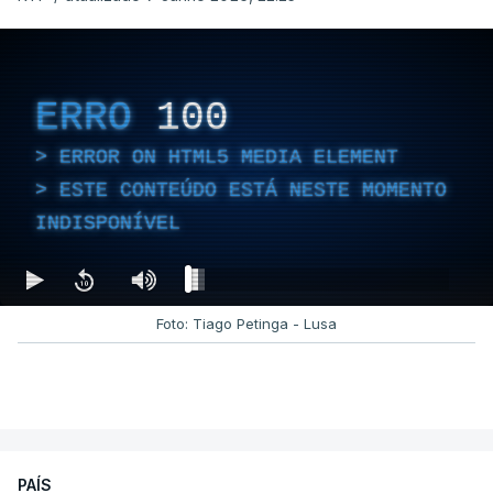
ERRO
100
ERROR ON HTML5 MEDIA ELEMENT
ESTE CONTEÚDO ESTÁ NESTE MOMENTO
INDISPONÍVEL
Foto: Tiago Petinga - Lusa
PAÍS