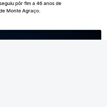
seguiu pôr fim a 46 anos de
de Monte Agraço.
T
MENTO INDISPONÍVEL
geral do PCP
não deu como fechado
o
NTO INDISPONÍVEL