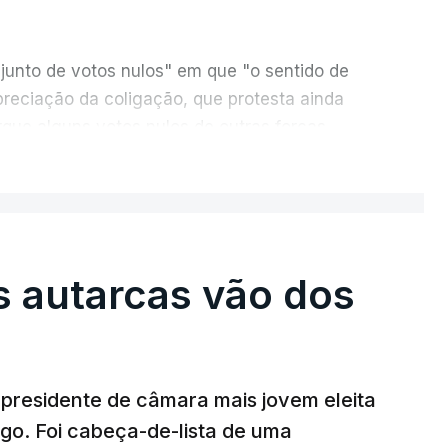
junto de votos nulos" em que "o sentido de
reciação da coligação, que protesta ainda
rque alguns votos nulos de outras forças
o apuramento geral".
ER MAIS
, da CDU, que sublinha que este "é um
e "desta vez é diferente", porque a diferença
 a "particularidade de decidir, (de) poucos
s autarcas vão dos
or.
presidente de câmara mais jovem eleita
go. Foi cabeça-de-lista de uma