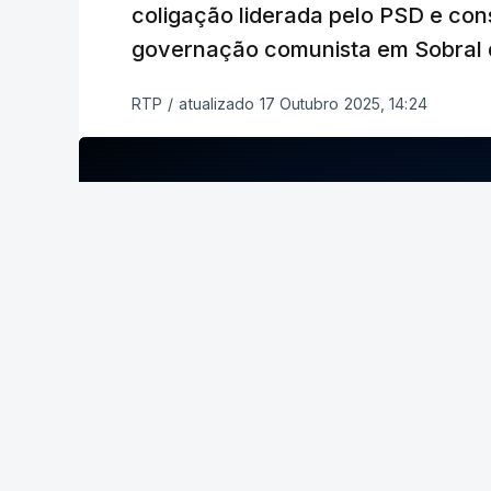
coligação liderada pelo PSD e con
ERRO
100
governação comunista em Sobral 
ERROR ON HTML5 MEDIA ELEMEN
RTP
/
atualizado 17 Outubro 2025, 14:24
ESTE CONTEÚDO ESTÁ NESTE MO
ERRO
100
No último fim de semana, o secretário-
apuramento de votos.
ERROR ON HTML5 MEDIA ELEMENT
ESTE CONTEÚDO ESTÁ NESTE MOME
c/ Lusa