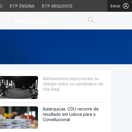
G
RTP ENSINA
RTP ARQUIVOS
Entrar
Abrir campo de
|
S
RTP
DESPORTO
 os candidatos de Vila 
Alinhamentos improváveis no
debate entre os candidatos de
Vila Real
Autárquicas. CDU recorre de
resultado em Lisboa para o
Constitucional