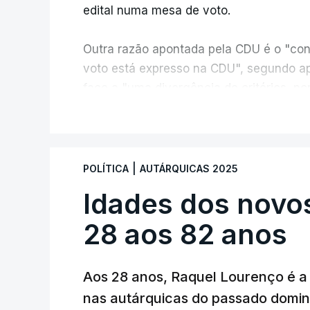
edital numa mesa de voto.
Outra razão apontada pela CDU é o "con
voto está expresso na CDU", segundo ap
face a "uma divergência de critérios, po
políticas foram considerados válidos pel
V
As explicações pela voz de Sofia Lisboa
processo normal". No entanto, admite qu
|
POLÍTICA
AUTÁRQUICAS 2025
de votos é "muito curta" e, portanto, tem
Idades dos novo
votos decidirem" a eleição de um veread
28 aos 82 anos
Aos 28 anos, Raquel Lourenço é a 
nas autárquicas do passado domin