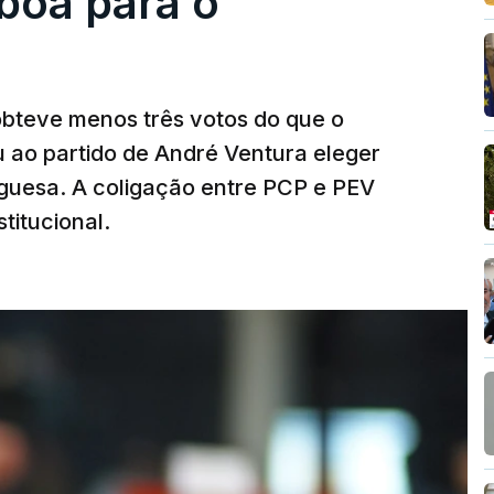
boa para o
obteve menos três votos do que o
 ao partido de André Ventura eleger
uguesa. A coligação entre PCP e PEV
titucional.