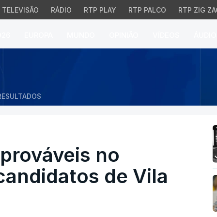
TELEVISÃO
RÁDIO
RTP PLAY
RTP PALCO
RTP ZIG ZA
026
EUROPA
MUNDO
OPINIÃO
VÍDEOS
ÁUDIO
váveis no debate entre
RESULTADOS
prováveis no
candidatos de Vila