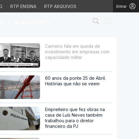
G
RTP ENSINA
RTP ARQUIVOS
Entrar
Abrir campo de
|
S
RTP
DESPORTO
em empresas com capacid
Carneiro fala em queda de
investimento em empresas com
capacidade militar
60 anos da ponte 25 de Abril.
Histórias que não se veem
Empreiteiro que fez obras na
casa de Luís Neves também
trabalhou para o diretor
financeiro da PJ