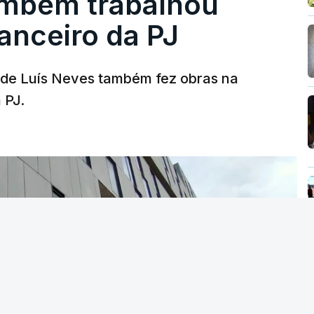
ambém trabalhou
nanceiro da PJ
a de Luís Neves também fez obras na
 PJ.