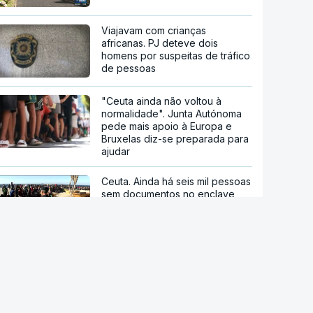
Viajavam com crianças
africanas. PJ deteve dois
homens por suspeitas de tráfico
de pessoas
"Ceuta ainda não voltou à
normalidade". Junta Autónoma
pede mais apoio à Europa e
Bruxelas diz-se preparada para
ajudar
Ceuta. Ainda há seis mil pessoas
sem documentos no enclave
espanhol
Crise em Ceuta. Vox usa pactos
com PP para se opor ao
acolhimento de menores