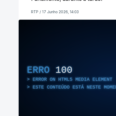
RTP
/
17 Junho 2026, 14:03
ERRO
100
ERROR ON HTML5 MEDIA ELEMENT
ESTE CONTEÚDO ESTÁ NESTE MOME