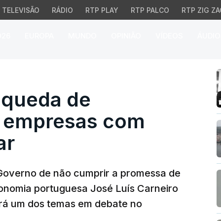
TELEVISÃO
RÁDIO
RTP PLAY
RTP PALCO
RTP ZIG ZA
026
EUROPA
MUNDO
OPINIÃO
VÍDEOS
ÁUDIO
queda de investimento 
 queda de
m empresas com
ar
 Governo de não cumprir a promessa de
onomia portuguesa José Luís Carneiro
erá um dos temas em debate no