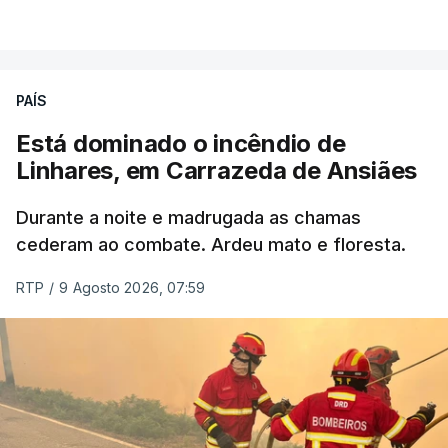
VER MAIS
ERRO
100
PAÍS
ERROR ON HTML5 MEDIA ELEMENT
Está dominado o incêndio de
Linhares, em Carrazeda de Ansiães
ESTE CONTEÚDO ESTÁ NESTE
MOMENTO INDISPONÍVEL
Durante a noite e madrugada as chamas
cederam ao combate. Ardeu mato e floresta.
RTP
/
9 Agosto 2026, 07:59