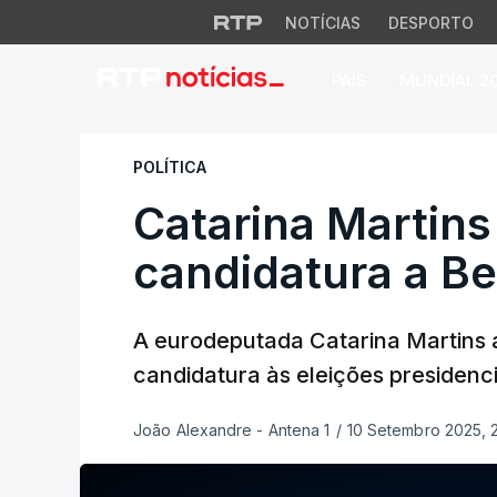
NOTÍCIAS
DESPORTO
PAÍS
MUNDIAL 2
Catarina Martins a
POLÍTICA
Catarina Martins
candidatura a B
A eurodeputada Catarina Martins a
candidatura às eleições presidenci
João Alexandre - Antena 1
/
10 Setembro 2025, 2