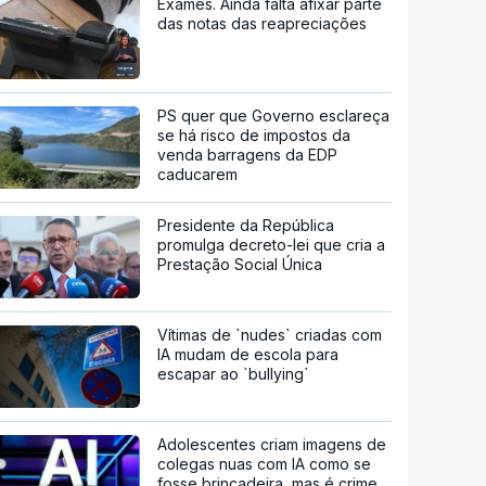
Exames. Ainda falta afixar parte
das notas das reapreciações
PS quer que Governo esclareça
se há risco de impostos da
venda barragens da EDP
caducarem
Presidente da República
promulga decreto-lei que cria a
Prestação Social Única
Vítimas de `nudes` criadas com
IA mudam de escola para
escapar ao `bullying`
Adolescentes criam imagens de
colegas nuas com IA como se
fosse brincadeira, mas é crime