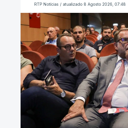
RTP Notícias
/
atualizado 8 Agosto 2026, 07:48
O texto final desta iniciativa legislativ
Governo PSD/CDS-PP, foi aprovado em ple
e teve votos contra de PS, Livre, PCP, B
Esta sexta-feira,
o Presidente da Repúbli
constitucional
, para averiguar a constit
ARTIGOS RELACIONADOS
Presidente envia p
concessão de asil
atualizado 7 Agosto 20
Direita ao lado d