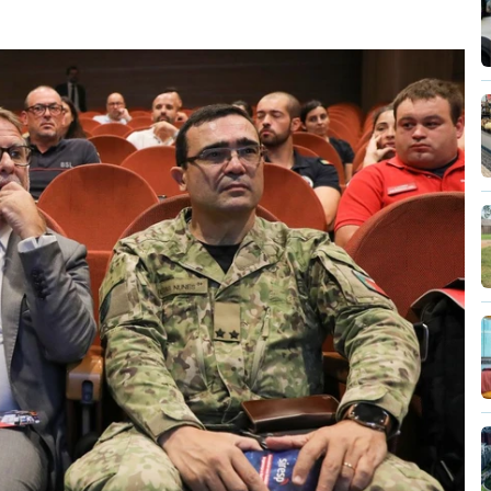
a, que teve como base duas propostas de lei do
nário em votação final global em 17 de julho,
E, PAN e JPP.
ca enviou o diploma para análise do tribunal
ucionalidade das medidas ali contidas.
ara o Tribunal Constitucional decreto sobre
o e retorno de estrangeiros
26, 18:47
o Governo na mudança da lei de retorno de