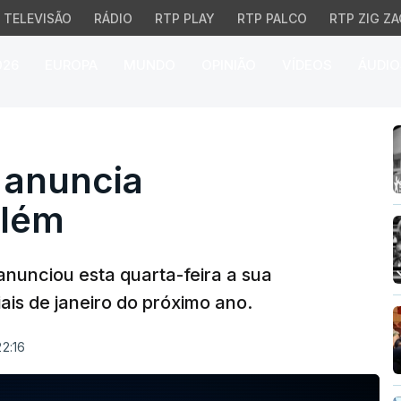
TELEVISÃO
RÁDIO
RTP PLAY
RTP PALCO
RTP ZIG ZA
026
EUROPA
MUNDO
OPINIÃO
VÍDEOS
ÁUDIO
nuncia candidatura a B
 anuncia
elém
nunciou esta quarta-feira a sua
ais de janeiro do próximo ano.
2:16