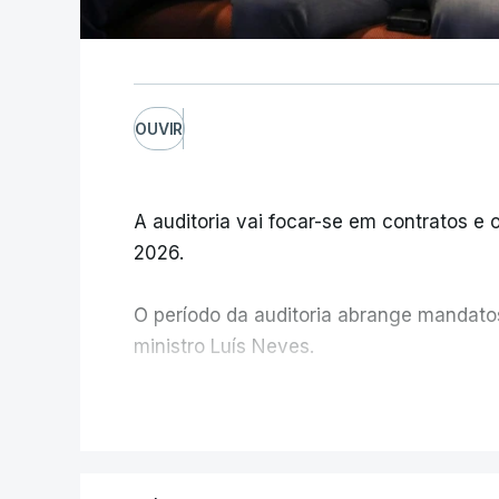
estrangeiros, esq
15 Maio 2026, 14:09
Lei do retorno. L
OUVIR
sair
atualizado 15 Maio 2026
A auditoria vai focar-se em contratos e o
2026.
O período da auditoria abrange mandatos 
ministro Luís Neves.
A Judiciária confirma que foi o atual dir
V
ministra concordou.