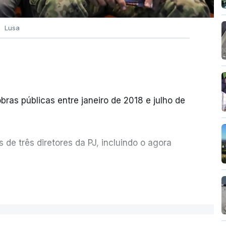
uerda contra
Lusa
eitão Amaro diz que quem não cumpre tem de
, 14:02
bras públicas entre janeiro de 2018 e julho de
de três diretores da PJ, incluindo o agora
etor quem sugeriu esta auditoria e que a
ER MAIS