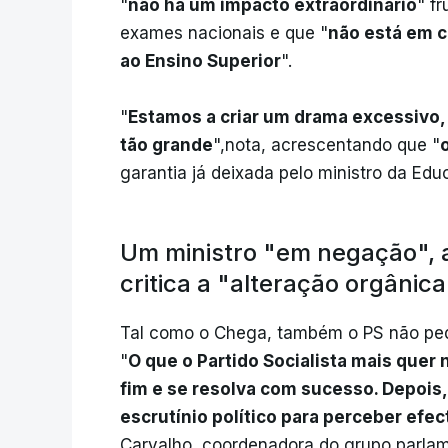
"
não há um impacto extraordinário
" f
exames nacionais e que "
não está em c
ao Ensino Superior
".
"
Estamos a criar um drama excessivo,
tão grande
",nota, acrescentando que "
garantia já deixada pelo ministro da Edu
Um ministro "em negação", at
critica a "alteração orgânic
Tal como o Chega, também o PS não ped
"
O que o Partido Socialista mais que
fim e se resolva com sucesso. Depois
escrutínio político para perceber efe
Carvalho, coordenadora do grupo parla