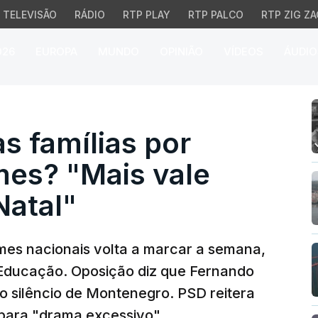
TELEVISÃO
RÁDIO
RTP PLAY
RTP PALCO
RTP ZIG ZA
026
EUROPA
MUNDO
OPINIÃO
VÍDEOS
ÁUDIO
mílias por atrasos nos
 famílias por
mes? "Mais vale
Natal"
mes nacionais volta a marcar a semana,
a Educação. Oposição diz que Fernando
 o silêncio de Montenegro. PSD reitera
 para "drama excessivo"