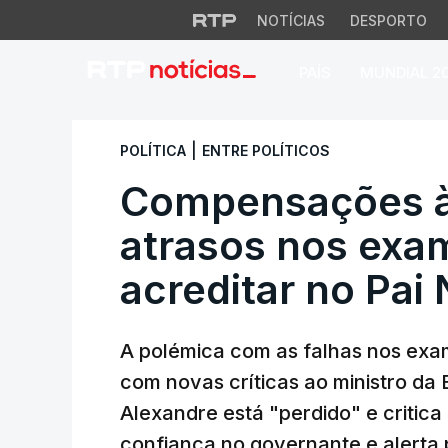
NOTÍCIAS
DESPORTO
PAÍS
MUNDIAL 2
Compensações às fa
|
POLÍTICA
ENTRE POLÍTICOS
Compensações às
atrasos nos exa
acreditar no Pai 
A polémica com as falhas nos exa
com novas críticas ao ministro d
Alexandre está "perdido" e critica
confiança no governante e alerta