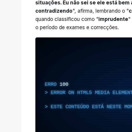
situações. Eu não sei se ele está bem
contradizendo
", afirma, lembrando o "
c
quando classificou como "
imprudente
"
o período de exames e correcções.
ERRO
100
ERROR ON HTML5 MEDIA ELEMEN
ESTE CONTEÚDO ESTÁ NESTE MO