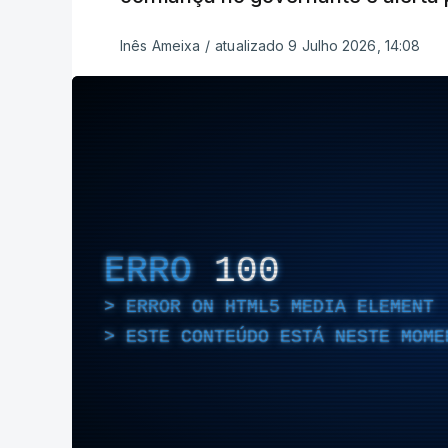
Inês Ameixa
/
atualizado 9 Julho 2026, 14:08
ERRO
100
ERROR ON HTML5 MEDIA ELEMENT
ESTE CONTEÚDO ESTÁ NESTE MOME