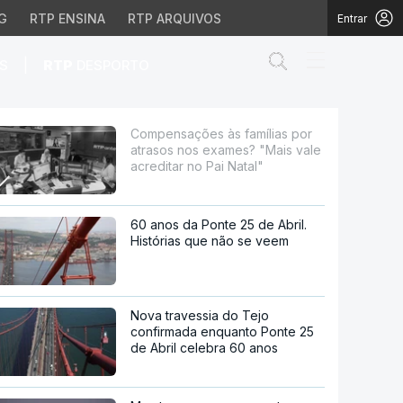
G
RTP ENSINA
RTP ARQUIVOS
Entrar
Abrir campo de
|
S
RTP
DESPORTO
 exames? "Mais vale acr
Compensações às famílias por
atrasos nos exames? "Mais vale
acreditar no Pai Natal"
60 anos da Ponte 25 de Abril.
Histórias que não se veem
Nova travessia do Tejo
confirmada enquanto Ponte 25
de Abril celebra 60 anos