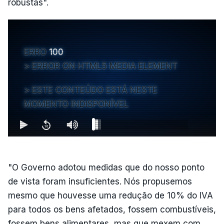
robustas".
ERRO
100
ERROR ON HTML5 MEDIA ELEMENT
ESTE CONTEÚDO ESTÁ NESTE
MOMENTO INDISPONÍVEL
"O Governo adotou medidas que do nosso ponto
de vista foram insuficientes. Nós propusemos
mesmo que houvesse uma redução de 10% do IVA
para todos os bens afetados, fossem combustíveis,
fossem bens alimentares, mas que mexem com