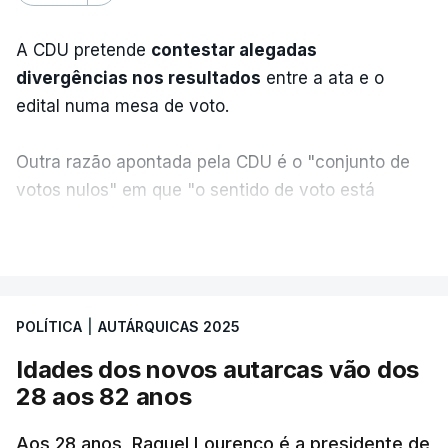
A CDU pretende
contestar alegadas
divergências nos resultados
entre a ata e o
edital numa mesa de voto.
Outra razão apontada pela CDU é o "conjunto de
votos nulos" em que "o sentido de voto está
expresso na CDU", segundo apreciação da
VER MAIS
coligação, que protesta ainda face a "uma
divergência de critérios, porque alguns votos nulos
de outras forças políticas foram considerados
POLÍTICA
|
AUTÁRQUICAS 2025
válidos pelo apuramento geral".
Idades dos novos autarcas vão dos
As explicações pela voz de Sofia Lisboa, da CDU,
28 aos 82 anos
que sublinha que este "é um processo normal". No
entanto, admite que "desta vez é diferente",
Aos 28 anos, Raquel Lourenço é a presidente de