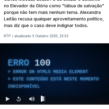
no Elevador da Glória como "tábua de salvação"
porque não tem mais nenhum tema. Alexandra
Leitão recusa qualquer aproveitamento político,
mas diz que o caso deve indignar todos.
RTP
/
atualizado 5 Outubro 2025, 22:33
ERRO
100
ERROR ON HTML5 MEDIA ELEMENT
ESTE CONTEÚDO ESTÁ NESTE MOMENTO
INDISPONÍVEL