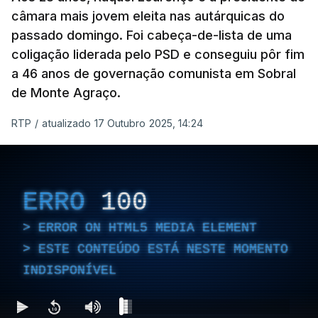
porque a diferença de votos é "muito curta" e,
câmara mais jovem eleita nas autárquicas do
passado domingo. Foi cabeça-de-lista de uma
portanto, tem a "particularidade de decidir, (de)
coligação liderada pelo PSD e conseguiu pôr fim
poucos votos decidirem" a eleição de um vereador.
a 46 anos de governação comunista em Sobral
de Monte Agraço.
RTP
/
atualizado 17 Outubro 2025, 14:24
ERRO
100
ERROR ON HTML5 MEDIA ELEMENT
ESTE CONTEÚDO ESTÁ NESTE
ERRO
100
MOMENTO INDISPONÍVEL
ERROR ON HTML5 MEDIA ELEMENT
ESTE CONTEÚDO ESTÁ NESTE MOMENTO
No último fim de semana, o secretário-geral do
INDISPONÍVEL
PCP
não deu como fechado
o apuramento de
votos.