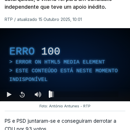
independente que teve um apoio inédito.
RTP
/
atualizado 15 Outubro 2025, 10:01
ERRO
100
ERROR ON HTML5 MEDIA ELEMENT
ESTE CONTEÚDO ESTÁ NESTE MOMENTO
INDISPONÍVEL
Foto: António Antunes - RTP
PS e PSD juntaram-se e conseguiram derrotar a
CDU por 93 votos