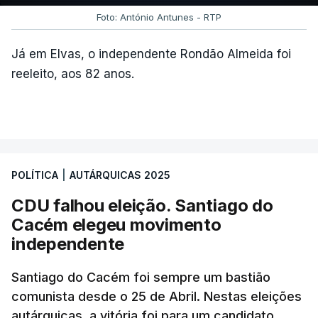
Foto: António Antunes - RTP
c/ Lusa
Já em Elvas, o independente Rondão Almeida foi
reeleito, aos 82 anos.
ARTIGOS RELACIONADOS
Autárquicas. Chega vence
CDU por três votos e
confirma dois vereadores
POLÍTICA
|
AUTÁRQUICAS 2025
em Lisboa
atualizado 18 Outubro 2025, 21:48
CDU falhou eleição. Santiago do
Cacém elegeu movimento
independente
Santiago do Cacém foi sempre um bastião
comunista desde o 25 de Abril. Nestas eleições
autárquicas, a vitória foi para um candidato