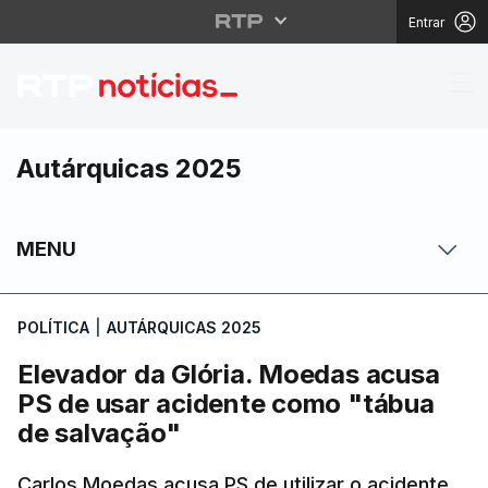
Entrar
Elevador da Glória. M
Autárquicas 2025
MENU
POLÍTICA
|
AUTÁRQUICAS 2025
Elevador da Glória. Moedas acusa
PS de usar acidente como "tábua
de salvação"
Carlos Moedas acusa PS de utilizar o acidente