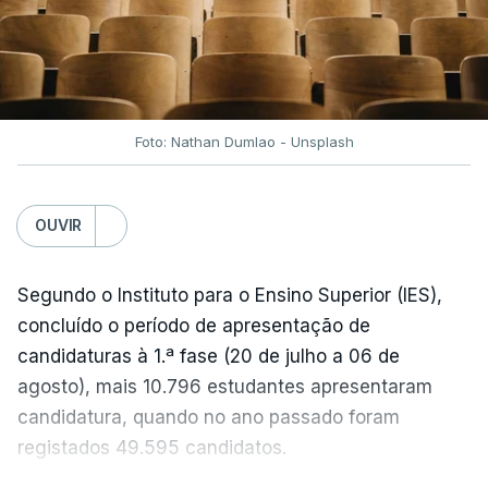
No entanto, com o retomar do conflito, as últimas
semanas têm sido marcadas por uma subida
acentuada, tendência que deverá ser revertida na
próxima semana.
Foto: Nathan Dumlao - Unsplash
c/Lusa
OUVIR
Segundo o Instituto para o Ensino Superior (IES),
concluído o período de apresentação de
candidaturas à 1.ª fase (20 de julho a 06 de
agosto), mais 10.796 estudantes apresentaram
candidatura, quando no ano passado foram
registados 49.595 candidatos.