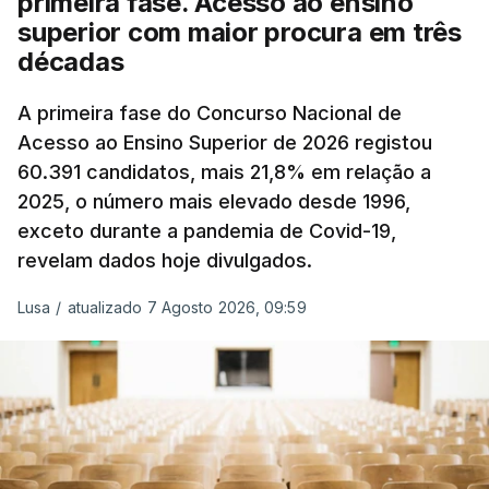
primeira fase. Acesso ao ensino
superior com maior procura em três
A atualização do desconto do Imposto sobre os
décadas
Produtos Petrolíferos (ISP) também poderá
alterar os valores previstos.
A primeira fase do Concurso Nacional de
Acesso ao Ensino Superior de 2026 registou
O Governo comprometeu-se a aplicar uma redução
60.391 candidatos, mais 21,8% em relação a
extraordinária e temporária no ISP, sempre que se
2025, o número mais elevado desde 1996,
verifique um aumento do preço dos combustíveis
exceto durante a pandemia de Covid-19,
superior a 10 cêntimos, para mitigar a escalada de
revelam dados hoje divulgados.
preços.
Lusa
/
atualizado 7 Agosto 2026, 09:59
Depois de uma subida inicial devido à guerra no
Irão, à tensão geopolítica no Médio Oriente e ao
fecho do estreito de Ormuz, os preços dos
combustíveis desceram durante o cessar-fogo
entre Washington e Teerão.