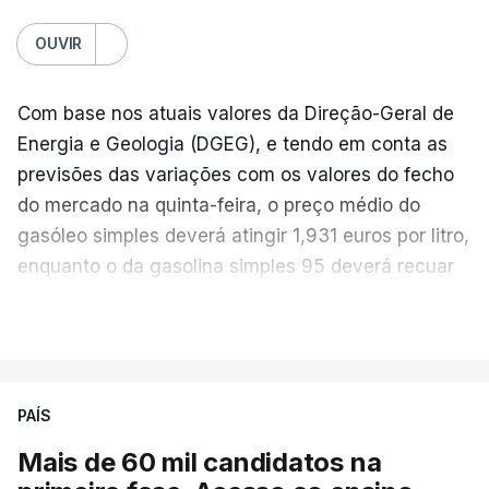
OUVIR
Com base nos atuais valores da Direção-Geral de
Energia e Geologia (DGEG), e tendo em conta as
previsões das variações com os valores do fecho
do mercado na quinta-feira, o preço médio do
gasóleo simples deverá atingir 1,931 euros por litro,
enquanto o da gasolina simples 95 deverá recuar
para 1,855 euros por litro.
VER MAIS
A média final só ficará fechada ao final do dia,
podendo ainda registar alterações em função da
evolução das cotações internacionais do petróleo,
PAÍS
e o custo final na bomba poderá variar conforme o
Mais de 60 mil candidatos na
posto de abastecimento, a marca e a localização.