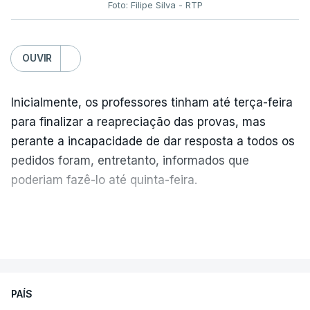
Foto: Filipe Silva - RTP
OUVIR
Inicialmente, os professores tinham até terça-feira
para finalizar a reapreciação das provas, mas
perante a incapacidade de dar resposta a todos os
pedidos foram, entretanto, informados que
poderiam fazê-lo até quinta-feira.
A intenção era que os resultados fossem
VER MAIS
publicados no dia seguinte (sexta-feira), o que
poderá não acontecer.
PAÍS
No domingo, estavam concluídos cerca de 50 por