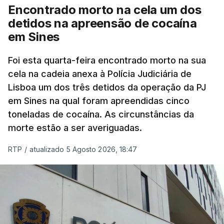
cento dos mais de 20 mil pedidos de reapreciação,
Encontrado morto na cela um dos
mas Cristina Mota, porta-voz da Missão Escola
detidos na apreensão de cocaína
Pública, tem dúvidas de que o processo esteja
em Sines
concluído a tempo.
Foi esta quarta-feira encontrado morto na sua
cela na cadeia anexa à Polícia Judiciária de
"Durante o fim de semana e nos últimos dias,
Lisboa um dos três detidos da operação da PJ
apercebamo-nos que ainda estão a ser
em Sines na qual foram apreendidas cinco
convocados professores para reapreciações"
,
toneladas de cocaína. As circunstâncias da
disse a professora à agência Lusa.
"Será
morte estão a ser averiguadas.
praticamente impossível termos a totalidade
das reapreciações na sexta-feira".
RTP
/
atualizado 5 Agosto 2026, 18:47
Segundo os docentes, o processo de reapreciação
está a enfrentar vários constrangimentos. Há
casos em que faltam os modelos preenchidos
pelos alunos com a alegação justificativa para o