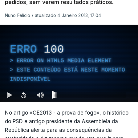
pedidos, sem verem resultados práticos.
Nuno Felício
/
atualizado 4 Janeiro 2013, 17:04
ERRO
100
ERROR ON HTML5 MEDIA ELEMENT
ESTE CONTEÚDO ESTÁ NESTE MOMENTO
INDISPONÍVEL
No artigo «OE2013 - a prova de fogo», o histórico
do PSD e antigo presidente da Assembleia da
República alerta para as consequências da