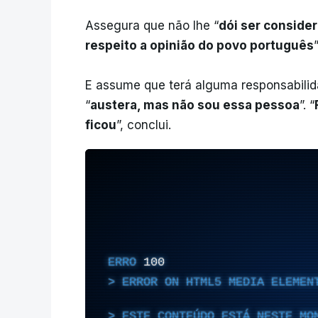
Assegura que não lhe “
dói ser conside
respeito a opinião do povo português
”
E assume que terá alguma responsabili
“
austera, mas não sou essa pessoa
”. “
ficou
”, conclui.
ERRO
100
ERROR ON HTML5 MEDIA ELEMEN
ESTE CONTEÚDO ESTÁ NESTE MO