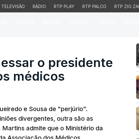
TELEVISÃO
RÁDIO
RTP PLAY
RTP PALCO
RTP ZIG ZA
026
EUROPA
MUNDO
OPINIÃO
VÍDEOS
ÁUDIO
sar o presidente da as
essar o presidente
os médicos
eiredo e Sousa de "perjúrio".
niões divergentes, outra são as
Martins admite que o Ministério da
 da Associação dos Médicos