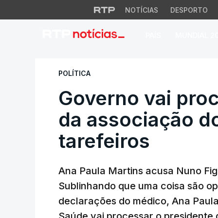
NOTÍCIAS
DESPORTO
PAÍS
MUNDIAL 2
Governo vai proces
POLÍTICA
Governo vai proc
da associação d
tarefeiros
Ana Paula Martins acusa Nuno Figu
Sublinhando que uma coisa são opi
declarações do médico, Ana Paula 
Saúde vai processar o presidente