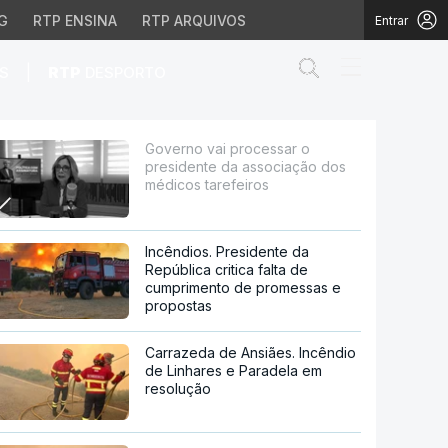
G
RTP ENSINA
RTP ARQUIVOS
Entrar
Abrir campo de
|
S
RTP
DESPORTO
sociação dos médicos ta
Governo vai processar o
presidente da associação dos
médicos tarefeiros
Incêndios. Presidente da
República critica falta de
cumprimento de promessas e
propostas
Carrazeda de Ansiães. Incêndio
de Linhares e Paradela em
resolução