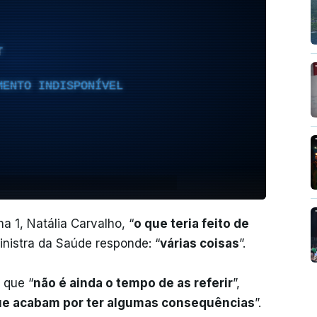
T
MENTO INDISPONÍVEL
a 1, Natália Carvalho, “
o que teria feito de
ministra da Saúde responde: “
várias coisas
”.
 que “
não é ainda o tempo de as referir
”,
ue acabam por ter algumas consequências
”.