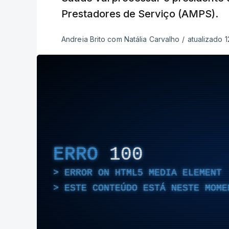
Prestadores de Serviço (AMPS).
Andreia Brito com Natália Carvalho
/
atualizado 
ERRO
100
ERROR ON HTML5 MEDIA ELEMENT
ESTE CONTEÚDO ESTÁ NESTE MOME