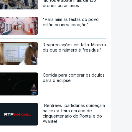
mortos e abate mais de 150
drones ucranianos
"Para mim as festas do povo
estão no meu coração"
Reapreciações em falta. Ministro
diz que o número é "residual"
Corrida para comprar os óculos
para o eclipse
`Rentrées` partidárias começam
na sexta-feira em ano de
cinquentenário do Pontal e do
Avante!