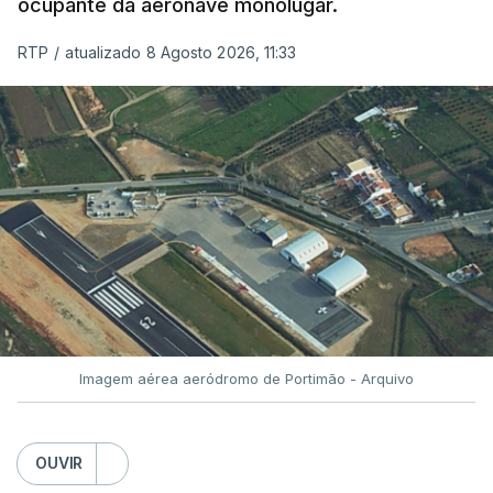
ocupante da aeronave monolugar.
ERRO
100
RTP
/
atualizado 8 Agosto 2026, 11:33
ERROR ON HTML5 MEDIA ELEMENT
ESTE CONTEÚDO ESTÁ NESTE
MOMENTO INDISPONÍVEL
O Chega considerou "de uma enorme gravidade" a
decisão do Presidente da República
de enviar para
o Tribunal Constitucional o decreto sobre retorno
de estrangeiros, sustentando tratar-se de "uma
Imagem aérea aeródromo de Portimão - Arquivo
irresponsabilidade".
Na sexta-feira, a Presidência da República
OUVIR
anunciou que
António José Seguro pediu ao