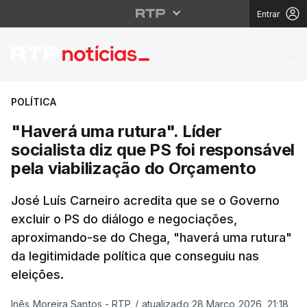
Entrar
"Haverá uma rutura". L
POLÍTICA
"Haverá uma rutura". Líder
socialista diz que PS foi responsável
pela viabilização do Orçamento
José Luís Carneiro acredita que se o Governo
excluir o PS do diálogo e negociações,
aproximando-se do Chega, "haverá uma rutura"
da legitimidade política que conseguiu nas
eleições.
Inês Moreira Santos - RTP
/
atualizado 28 Março 2026, 21:18