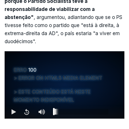
porque o Partido Socialista teve a
responsabilidade de viabilizar com a
abstenção"
, argumentou, adiantando que se o PS
tivesse feito como o partido que "está à direita, à
extrema-direita da AD", o país estaria "a viver em
duodécimos".
ERRO
100
ERROR ON HTML5 MEDIA ELEMENT
ESTE CONTEÚDO ESTÁ NESTE
MOMENTO INDISPONÍVEL