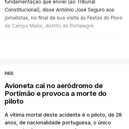
fundamentação que enviei [ao Tribunal
Constitucional], disse António José Seguro aos
jornalistas, no final da sua visita às Festas do Povo
de Campo Maior, distrito de Portalegre.
"Eu sou contra a imigração clandestina, é preciso
combater ferozmente a imigração ilegal,
VER MAIS
precisamos de regular a nossa imigração e
precisamos de defender as nossas fronteiras e
nada disto é incompatível com tratarmos com
PAÍS
dignidade as pessoas, designadamente menores e
Avioneta cai no aeródromo de
crianças", acrescentou.
Portimão e provoca a morte do
piloto
António José Seguro mostrou dúvidas sobre se é
garantido o superior interesse da criança.
A vítima mortal deste acidente é o piloto, de 28
anos, de nacionalidade portuguesa, o único