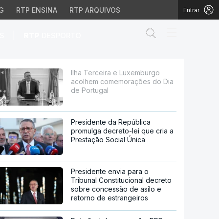
G
RTP ENSINA
RTP ARQUIVOS
Entrar
Abrir campo de
|
S
RTP
DESPORTO
morações do Dia de Po
Ilha Terceira e Luxemburgo
acolhem comemorações do Dia
de Portugal
Presidente da República
promulga decreto-lei que cria a
Prestação Social Única
Presidente envia para o
Tribunal Constitucional decreto
sobre concessão de asilo e
retorno de estrangeiros