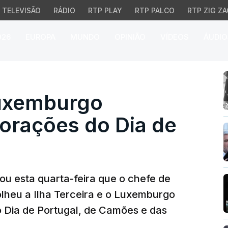
TELEVISÃO
RÁDIO
RTP PLAY
RTP PALCO
RTP ZIG ZA
026
EUROPA
MUNDO
OPINIÃO
VÍDEOS
ÁUDIO
uxemburgo acolhem come
Luxemburgo
rações do Dia de
ou esta quarta-feira que o chefe de
lheu a Ilha Terceira e o Luxemburgo
Dia de Portugal, de Camões e das