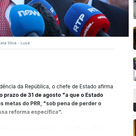
tela Silva - Lusa
dência da República, o chefe de Estado afirma
o prazo de 31 de agosto "a que o Estado
as metas do PRR, "sob pena de perder o
sa reforma específica".
rma reúne treze apoios sociais "num só" e