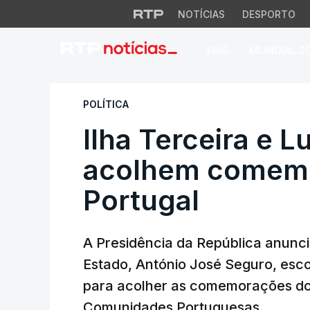
NOTÍCIAS
DESPORTO
PAÍS
MUNDIAL 2
Ilha Terceira e L
POLÍTICA
Ilha Terceira e 
acolhem comemo
Portugal
A Presidência da República anunci
Estado, António José Seguro, esco
para acolher as comemorações do 
Comunidades Portuguesas.