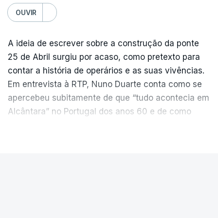
OUVIR
A ideia de escrever sobre a construção da ponte
25 de Abril surgiu por acaso, como pretexto para
contar a história de operários e as suas vivências.
Em entrevista à RTP, Nuno Duarte conta como se
apercebeu subitamente de que “tudo acontecia em
Alcântara” no Portugal dos anos 60 e de como
poderia incluir esta obra marcante na ficção. Hoje,
VER MAIS
quando passa pelo aço de cor avermelhada que
faz a ligação entre as duas margens do Tejo, sorri
e reconhece como a ponte mudou a sua vida de
PAÍS
forma inesperada, através da literatura.
Ponte 25 de Abril celebra seis
Em
“Pés de Barro”,
lê-se a história ficcionada de
décadas