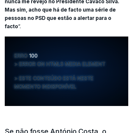
nunca me revejo no Presidente Cavaco Silva.
Mas sim, acho que há de facto uma série de
pessoas no PSD que estão a alertar para o
facto
”.
ERRO
100
ERROR ON HTML5 MEDIA ELEMENT
ESTE CONTEÚDO ESTÁ NESTE
MOMENTO INDISPONÍVEL
Se não fosse António Costa, o