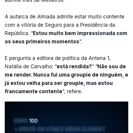
admite Inês de Medeiros.
A autarca de Almada admite estar muito contente
com a vitória de Seguro para a Presidência da
República. “
Estou muito bem impressionada com
os seus primeiros momentos
”.
E pergunta a editora de política da Antena 1,
Natália de Carvalho: “
está rendida?
” “
Não sou de
me render. Nunca fui uma groupie de ninguém, e
já estou velha para ser groupie, mas estou
francamente contente
”, refere.
ERRO
100
ERROR ON HTML5 MEDIA ELEMENT