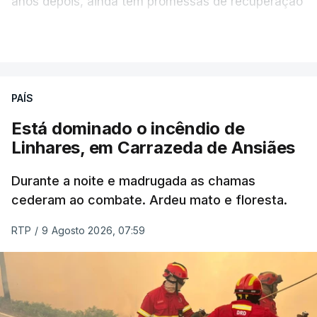
anos depois, ainda tem promessas de recuperação
por cumprir.
VER MAIS
ERRO
100
PAÍS
ERROR ON HTML5 MEDIA ELEMENT
Está dominado o incêndio de
Linhares, em Carrazeda de Ansiães
ESTE CONTEÚDO ESTÁ NESTE
MOMENTO INDISPONÍVEL
Durante a noite e madrugada as chamas
cederam ao combate. Ardeu mato e floresta.
RTP
/
9 Agosto 2026, 07:59