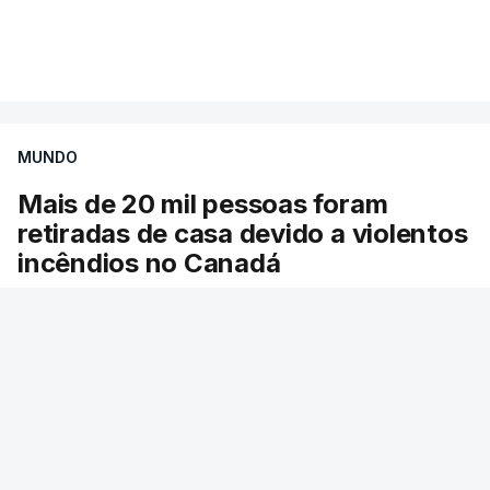
Mais de 20 mil pessoas foram retiradas de casa
VER MAIS
por causa dos violentos incêndios no Canadá
MUNDO
Mais de 20 mil pessoas foram
retiradas de casa devido a violentos
incêndios no Canadá
Milhares de pessoas têm ordem de evacuação.
O governo da província declarou o estado de
emergência por causa de dezenas de incêndios
florestais que estão descontrolados.
13 min.
RTP
/