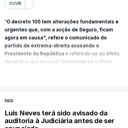
OUVIR
“
O decreto 105 tem alterações fundamentais e
urgentes que, com a acção de Seguro, ficam
agora em causa", refere o comunicado do
partido de extrema-direita acusando o
Presidente da República
e referindo-se ao efeito
devolutivo dos recursos (mantendo-se o efeito
suspensivo) e o aumento do prazo para detenção
VER MAIS
em centro de acolhimento temporário.
Chega refere ainda que Seguro tem reservas
PAÍS
quanto à possibilidade de expulsar do país
cidadãos adultos em situação ilegal, se
Luís Neves terá sido avisado da
tiverem filhos menores.
auditoria à Judiciária antes de ser