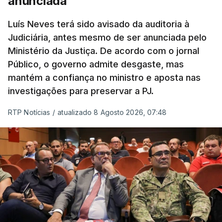
anunciada
“Com esta acção de Seguro, sendo atingido o
prazo de 60 dias, os imigrantes terão que ser
Luís Neves terá sido avisado da auditoria à
Judiciária, antes mesmo de ser anunciada pelo
libertados,
ainda que os seus pedidos de asilo
Ministério da Justiça. De acordo com o jornal
tenham sido rejeitados pelas autoridades
Público, o governo admite desgaste, mas
competentes”, referem.
mantém a confiança no ministro e aposta nas
investigações para preservar a PJ.
“Isto é de uma enorme irresponsabilidade
e
muito injusto para aqueles cidadãos estrangeiros
RTP Notícias
/
atualizado 8 Agosto 2026, 07:48
que cumpriram efetivamente todos os passos para
poderem entrar e residir legalmente em Portugal”,
acrescenta, concluindo que
“são exactamente
este tipo de actos políticos irresponsáveis que
produzem o designado efeito de chamada, ou
por outras palavras, são estes buracos na lei
que são usados pelas redes de tráfico de seres
humanos para trazer pessoas para a Europa”
.