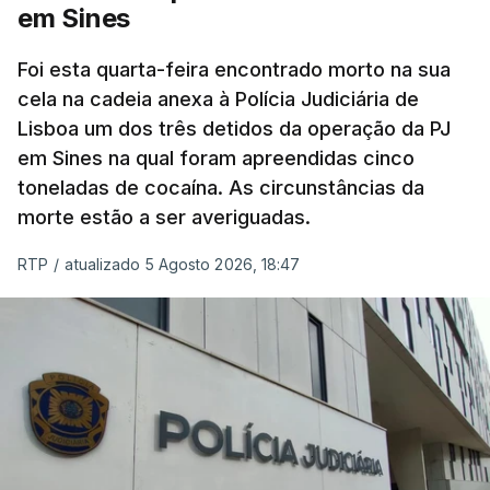
Pública, tem dúvidas de que o processo esteja
em Sines
concluído a tempo.
Foi esta quarta-feira encontrado morto na sua
cela na cadeia anexa à Polícia Judiciária de
"Durante o fim de semana e nos últimos dias,
Lisboa um dos três detidos da operação da PJ
apercebamo-nos que ainda estão a ser
em Sines na qual foram apreendidas cinco
convocados professores para reapreciações"
,
toneladas de cocaína. As circunstâncias da
disse a professora à agência Lusa.
"Será
morte estão a ser averiguadas.
praticamente impossível termos a totalidade
das reapreciações na sexta-feira".
RTP
/
atualizado 5 Agosto 2026, 18:47
Segundo os docentes, o processo de reapreciação
está a enfrentar vários constrangimentos. Há
casos em que faltam os modelos preenchidos
pelos alunos com a alegação justificativa para o
pedido de reapreciação, ou os documentos que os
relatores devem preencher.