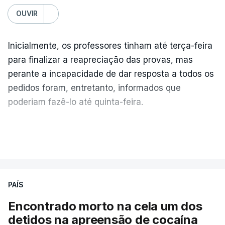
OUVIR
Inicialmente, os professores tinham até terça-feira
para finalizar a reapreciação das provas, mas
perante a incapacidade de dar resposta a todos os
pedidos foram, entretanto, informados que
poderiam fazê-lo até quinta-feira.
A intenção era que os resultados fossem
VER MAIS
publicados no dia seguinte (sexta-feira), o que
poderá não acontecer.
PAÍS
No domingo, estavam concluídos cerca de 50 por
cento dos mais de 20 mil pedidos de reapreciação,
Encontrado morto na cela um dos
mas Cristina Mota, porta-voz da Missão Escola
detidos na apreensão de cocaína