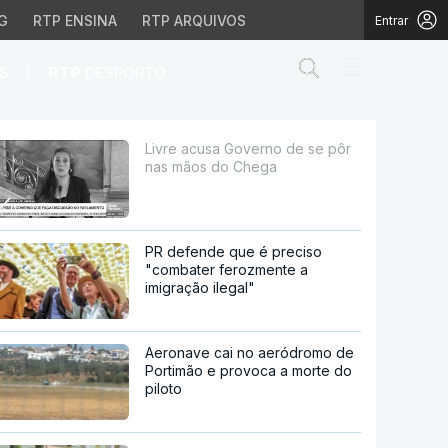
G
RTP ENSINA
RTP ARQUIVOS
Entrar
Abrir campo de
|
S
RTP
DESPORTO
do Chega
Livre acusa Governo de se pôr
nas mãos do Chega
PR defende que é preciso
"combater ferozmente a
imigração ilegal"
Aeronave cai no aeródromo de
Portimão e provoca a morte do
piloto