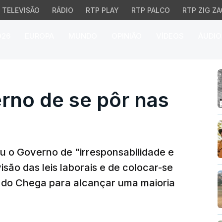
TELEVISÃO
RÁDIO
RTP PLAY
RTP PALCO
RTP ZIG ZA
026
EUROPA
MUNDO
OPINIÃO
VÍDEOS
ÁUDIO
no de se pôr nas mãos 
rno de se pôr nas
ou o Governo de "irresponsabilidade e
isão das leis laborais e de colocar-se
" do Chega para alcançar uma maioria