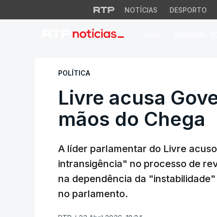
NOTÍCIAS
DESPORTO
PAÍS
MUNDIAL 2
Livre acusa Gover
POLÍTICA
Livre acusa Gove
mãos do Chega
A líder parlamentar do Livre acus
intransigência" no processo de rev
na dependência da "instabilidade
no parlamento.