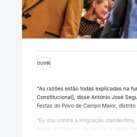
OUVIR
"As razões estão todas explicadas na f
Constitucional], disse António José Segur
Festas do Povo de Campo Maior, distrito 
"Eu sou contra a imigração clandestina,
ilegal, precisamos de regular a nossa i