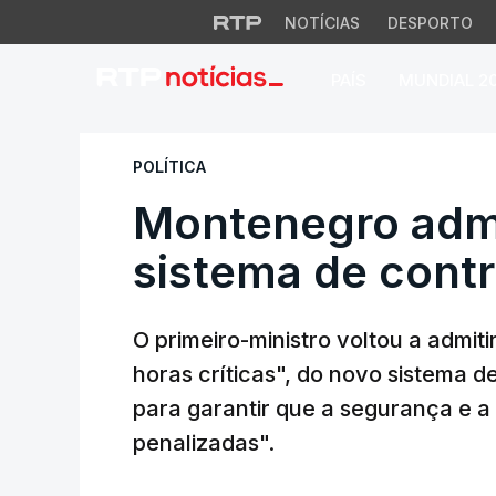
NOTÍCIAS
DESPORTO
PAÍS
MUNDIAL 2
Montenegro admite
POLÍTICA
Montenegro adm
sistema de contr
O primeiro-ministro voltou a admit
horas críticas", do novo sistema d
para garantir que a segurança e 
penalizadas".