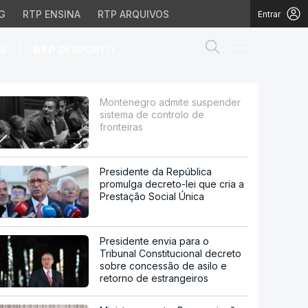
G
RTP ENSINA
RTP ARQUIVOS
Entrar
Abrir campo de
|
S
RTP
DESPORTO
ontrolo de fronteiras
Montenegro admite suspender
sistema de controlo de
fronteiras
Presidente da República
promulga decreto-lei que cria a
Prestação Social Única
Presidente envia para o
Tribunal Constitucional decreto
sobre concessão de asilo e
retorno de estrangeiros