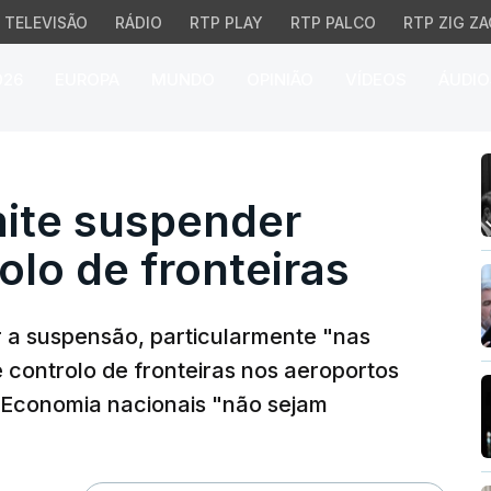
TELEVISÃO
RÁDIO
RTP PLAY
RTP PALCO
RTP ZIG ZA
026
EUROPA
MUNDO
OPINIÃO
VÍDEOS
ÁUDIO
 suspender sistema de c
ite suspender
olo de fronteiras
ir a suspensão, particularmente "nas
e controlo de fronteiras nos aeroportos
a Economia nacionais "não sejam