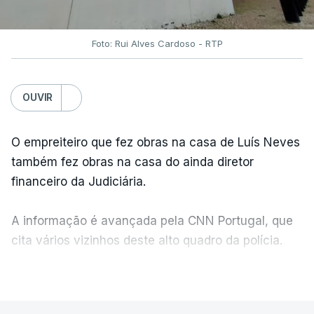
Foto: Rui Alves Cardoso - RTP
OUVIR
O empreiteiro que fez obras na casa de Luís Neves
também fez obras na casa do ainda diretor
financeiro da Judiciária.
A informação é avançada pela CNN Portugal, que
cita vários vizinhos deste alto quadro da polícia.
VER MAIS
Foi o diretor financeiro, Álvaro Pires, que assumiu a
responsabilidade de sugerir as instalações da