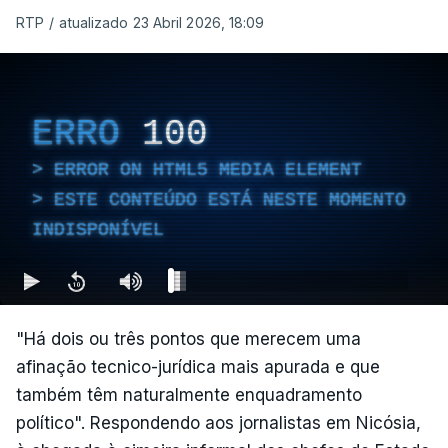
RTP
/
atualizado 23 Abril 2026, 18:09
ERRO
100
ERROR ON HTML5 MEDIA ELEMENT
ESTE CONTEÚDO ESTÁ NESTE MOMENTO
INDISPONÍVEL
"Há dois ou três pontos que merecem uma
afinação tecnico-jurídica mais apurada e que
também têm naturalmente enquadramento
político". Respondendo aos jornalistas em Nicósia,