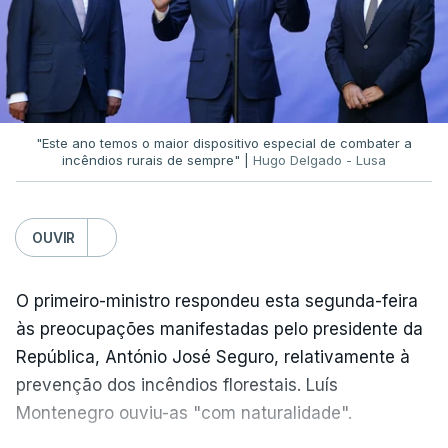
Já a ministra da Justiça, em reação à auditoria
feita à Polícia Judiciária, disse que a ação pautou-
se por um único objetivo:
"proteger a PJ e
defender as instituições"
.
"Este ano temos o maior dispositivo especial de combater a
incêndios rurais de sempre" |
Hugo Delgado - Lusa
ERRO
100
OUVIR
ERROR ON HTML5 MEDIA ELEMENT
O primeiro-ministro respondeu esta segunda-feira
ESTE CONTEÚDO ESTÁ NESTE
às preocupações manifestadas pelo presidente da
MOMENTO INDISPONÍVEL
República, António José Seguro, relativamente à
prevenção dos incêndios florestais. Luís
Montenegro ouviu-as "com naturalidade".
Rita Alarcão Júdice fez questão de esclarecer que