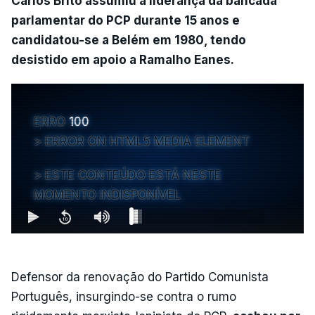
Carlos Brito assumiu a liderança da bancada
parlamentar do PCP durante 15 anos e
candidatou-se a Belém em 1980, tendo
desistido em apoio a Ramalho Eanes.
ERRO
100
ERROR ON HTML5 MEDIA ELEMENT
ESTE CONTEÚDO ESTÁ NESTE
MOMENTO INDISPONÍVEL
Defensor da renovação do Partido Comunista
Português, insurgindo-se contra o rumo