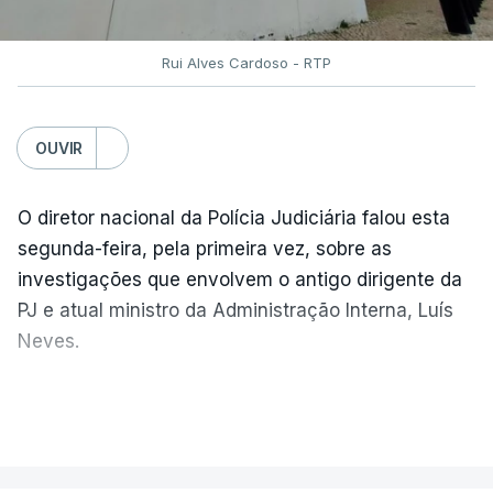
Rui Alves Cardoso - RTP
OUVIR
O diretor nacional da Polícia Judiciária falou esta
segunda-feira, pela primeira vez, sobre as
investigações que envolvem o antigo dirigente da
PJ e atual ministro da Administração Interna, Luís
Neves.
Carlos Cabreiro diz que a imagem da PJ não sai
VER MAIS
manchada porque
"é uma instituição com provas
dadas, com 81 anos de história e com cerca de