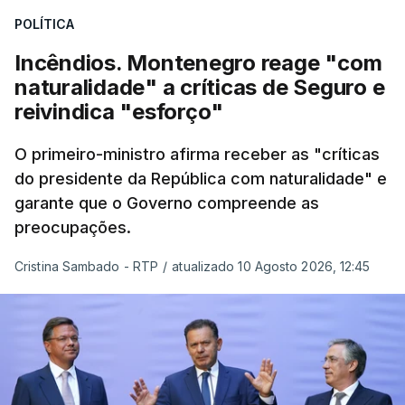
cinco mil trabalhadores, que, apesar de tudo e
POLÍTICA
das notícias que são dadas diariamente,
continuam a trabalhar"
.
Incêndios. Montenegro reage "com
naturalidade" a críticas de Seguro e
reivindica "esforço"
ERRO
100
O primeiro-ministro afirma receber as "críticas
ERROR ON HTML5 MEDIA ELEMENT
do presidente da República com naturalidade" e
garante que o Governo compreende as
ESTE CONTEÚDO ESTÁ NESTE
preocupações.
MOMENTO INDISPONÍVEL
Cristina Sambado - RTP
/
atualizado 10 Agosto 2026, 12:45
O diretor da PJ aproveitou ainda para apelar à
serenidade interna e externa
da instituição e diz
que só a investigação vai permitir apurar se houve
ou não imprudências.