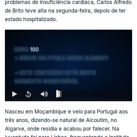
problemas de insuficiência cardíaca, Carlos Alfredo
de Brito teve alta na segunda-feira, depois de ter
estado hospitalizado.
ERRO
100
ERROR ON HTML5 MEDIA ELEMENT
ESTE CONTEÚDO ESTÁ NESTE
MOMENTO INDISPONÍVEL
Nasceu em Moçambique e veio para Portugal aos
três anos, dizendo-se natural de Alcoutim, no
Algarve, onde residia e acabou por falecer. Na