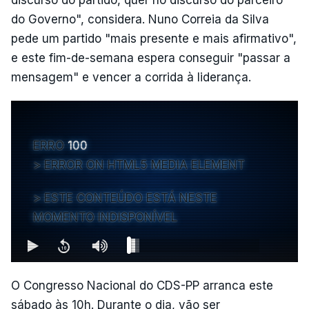
do Governo", considera. Nuno Correia da Silva
pede um partido "mais presente e mais afirmativo",
e este fim-de-semana espera conseguir "passar a
mensagem" e vencer a corrida à liderança.
ERRO
100
ERROR ON HTML5 MEDIA ELEMENT
ESTE CONTEÚDO ESTÁ NESTE
MOMENTO INDISPONÍVEL
O Congresso Nacional do CDS-PP arranca este
sábado às 10h. Durante o dia, vão ser