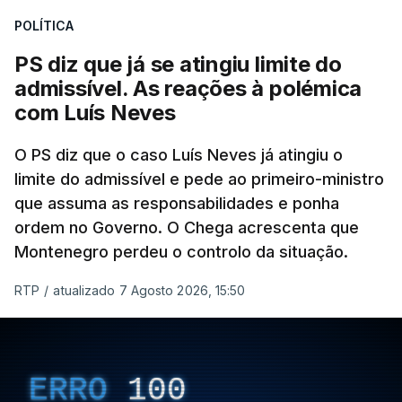
A Judiciária adianta ainda que não ordenou a
POLÍTICA
abertura de qualquer processo disciplinar, por não
ter qualquer elemento que indicie a realização
PS diz que já se atingiu limite do
dessas obras.
admissível. As reações à polémica
com Luís Neves
ARTIGOS RELACIONADOS
O PS diz que o caso Luís Neves já atingiu o
limite do admissível e pede ao primeiro-ministro
que assuma as responsabilidades e ponha
Empreiteiro da
Construbarcelos também
ordem no Governo. O Chega acrescenta que
fez obras na casa do diretor
Montenegro perdeu o controlo da situação.
financeiro da PJ
atualizado 7 Agosto 2026, 14:25
RTP
/
atualizado 7 Agosto 2026, 15:50
Empreiteiro que fez obras
na casa de Luís Neves
ERRO
100
também trabalhou para o