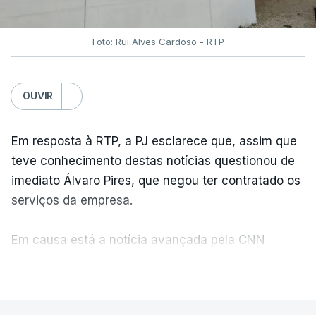
Foto: Rui Alves Cardoso - RTP
OUVIR
Em resposta à RTP, a PJ esclarece que, assim que
teve conhecimento destas notícias questionou de
imediato Álvaro Pires, que negou ter contratado os
serviços da empresa.
Em causa está a notícia avançada pela CNN
Portugal de que o diretor financeiro também tinha
VER MAIS
recorrido à Construbarcelos, tal como Luís Neves.