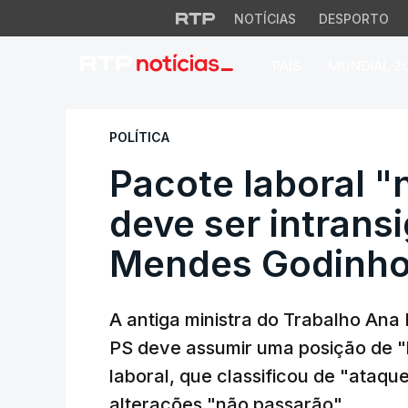
NOTÍCIAS
DESPORTO
PAÍS
MUNDIAL 2
Pacote laboral "nã
POLÍTICA
Pacote laboral "
deve ser intrans
Mendes Godinh
A antiga ministra do Trabalho An
PS deve assumir uma posição de "l
laboral, que classificou de "ataq
alterações "não passarão".