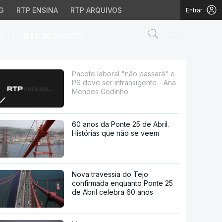
G
RTP ENSINA
RTP ARQUIVOS
Entrar
Abrir campo de
|
S
RTP
DESPORTO
er intransigente - Ana
Pacote laboral "não passará" e
PS deve ser intransigente - Ana
Mendes Godinho
60 anos da Ponte 25 de Abril.
Histórias que não se veem
Nova travessia do Tejo
confirmada enquanto Ponte 25
de Abril celebra 60 anos