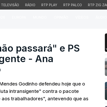
TELEVISÃO
RÁDIO
RTP PLAY
RTP PALCO
RTP ZIG ZA
026
EUROPA
MUNDO
OPINIÃO
VÍDEOS
ÁUDIO
o passará" e PS deve s
não passará" e PS
igente - Ana
o
a Mendes Godinho defendeu hoje que o
uta intransigente" contra o pacote
ue aos trabalhadores", antevendo que as