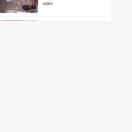
vidro
Itália. Mulher venceu a lotaria
mas deitou fora o boletim
RTP suspende novas
atribuições de subsídios
questionados em auditoria da
IGF
Alzheimer com diagnóstico
simples e rápido com teste ao
sangue
Nova linha do metro até
Gondomar prevê remoção de
centenas de árvores e 24
demolições