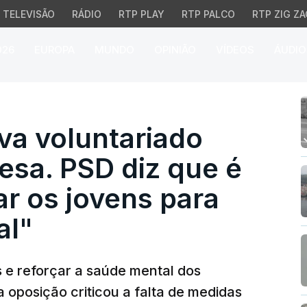
TELEVISÃO
RÁDIO
RTP PLAY
RTP PALCO
RTP ZIG ZA
026
EUROPA
MUNDO
OPINIÃO
VÍDEOS
ÁUDIO
voluntariado jovem par
va voluntariado
esa. PSD diz que é
r os jovens para
al"
s e reforçar a saúde mental dos
a oposição criticou a falta de medidas