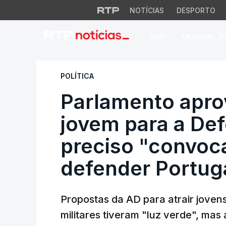
NOTÍCIAS
DESPORTO
PAÍS
MUNDIAL 2
Parlamento aprova 
POLÍTICA
Parlamento apro
jovem para a Def
preciso "convoca
defender Portug
Propostas da AD para atrair joven
militares tiveram "luz verde", mas 