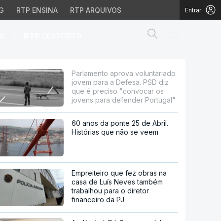
G
RTP ENSINA
RTP ARQUIVOS
Entrar
Abrir campo de
|
S
RTP
DESPORTO
a a Defesa. PSD diz que
Parlamento aprova voluntariado
jovem para a Defesa. PSD diz
que é preciso "convocar os
jovens para defender Portugal"
60 anos da ponte 25 de Abril.
Histórias que não se veem
Empreiteiro que fez obras na
casa de Luís Neves também
trabalhou para o diretor
financeiro da PJ