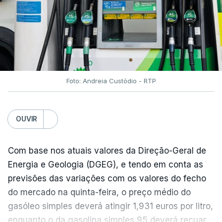
do açúcar (+5,6%), dos cereais (+3,4%) e dos
óleos vegetais (+2%).
Estes aumentos foram "parcialmente
compensados por quedas" nos preços das "carnes
e dos produtos lácteos", segundo a FAO.
Foto: Andreia Custódio - RTP
Os preços do açúcar dispararam no mês passado
OUVIR
devido às preocupações com os efeitos das ondas
de calor e das secas na produção europeia e do
fenómeno El Niño na produção asiática, observou a
Com base nos atuais valores da Direção-Geral de
FAO. No entanto, o índice mantém-se 8% abaixo do
Energia e Geologia (DGEG), e tendo em conta as
registado no ano passado.
previsões das variações com os valores do fecho
do mercado na quinta-feira, o preço médio do
gasóleo simples deverá atingir 1,931 euros por litro,
A onda de calor que atingiu a Europa em
enquanto o da gasolina simples 95 deverá recuar