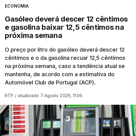
ECONOMIA
com ondas de calor no Verão e conflitos na
Ucrânia e no Médio Oriente a elevar os
Gasóleo deverá descer 12 cêntimos
custos das colheitas.
e gasolina baixar 12,5 cêntimos na
próxima semana
O índice, que acompanha as variações mensais
de um cabaz de produtos alimentares
O preço por litro do gasóleo deverá descer 12
comercializados internacionalmente, subiu para
cêntimos e o da gasolina recuar 12,5 cêntimos
na próxima semana, caso a tendência atual se
131,1 pontos em julho, face aos 130,3 de junho.
mantenha, de acordo com a estimativa do
Automóvel Club de Portugal (ACP).
O aumento dos preços dos alimentos básicos
tende a traduzir-se em preços mais elevados
RTP
/
atualizado 7 Agosto 2026, 11:06
nas prateleiras nos meses seguintes, à medida
que os fornecedores repercutem os seus
custos nos consumidores.
Em julho, o aumento esteve associado aos preços