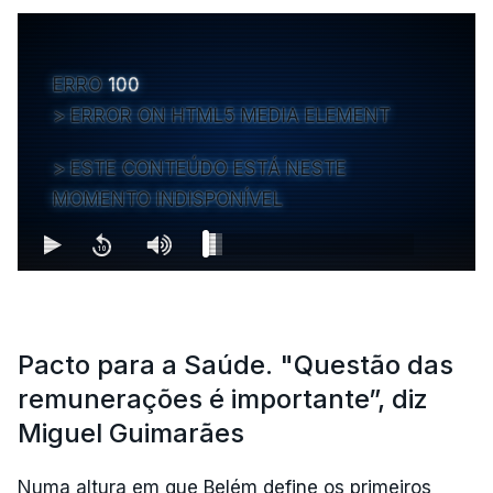
ERRO
100
ERROR ON HTML5 MEDIA ELEMENT
ESTE CONTEÚDO ESTÁ NESTE
MOMENTO INDISPONÍVEL
Pacto para a Saúde. "Questão das
remunerações é importante”, diz
Miguel Guimarães
Numa altura em que Belém define os primeiros