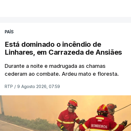
por cumprir.
VER MAIS
ERRO
100
PAÍS
ERROR ON HTML5 MEDIA ELEMENT
Está dominado o incêndio de
Linhares, em Carrazeda de Ansiães
ESTE CONTEÚDO ESTÁ NESTE
MOMENTO INDISPONÍVEL
Durante a noite e madrugada as chamas
cederam ao combate. Ardeu mato e floresta.
RTP
/
9 Agosto 2026, 07:59