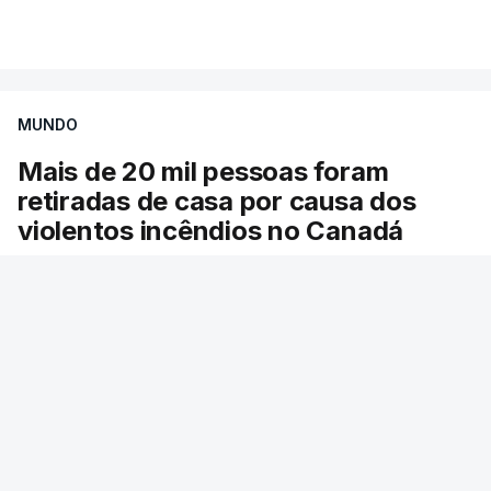
Mais de 20 mil pessoas foram retiradas de casa
VER MAIS
por causa dos violentos incêndios no Canadá
MUNDO
Mais de 20 mil pessoas foram
retiradas de casa por causa dos
violentos incêndios no Canadá
Milhares de pessoas têm ordem de evacuação.
O governo da província declarou o estado de
emergência por causa de dezenas de incêndios
florestais que estão descontrolados.
RTP
/
9 Agosto 2026, 08:03