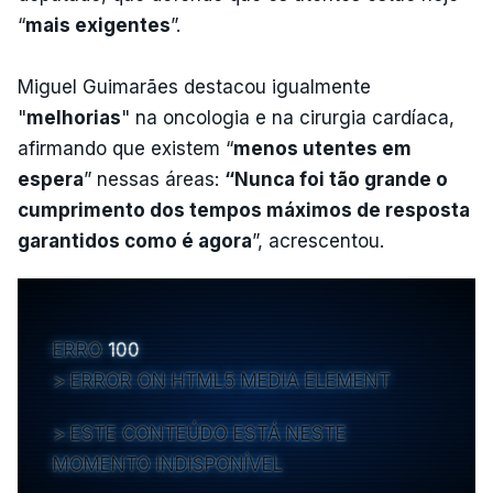
“
mais exigentes
”.
Miguel Guimarães destacou igualmente
"
melhorias
" na oncologia e na cirurgia cardíaca,
afirmando que existem “
menos utentes em
espera
” nessas áreas:
“Nunca foi tão grande o
cumprimento dos tempos máximos de resposta
garantidos como é agora
”, acrescentou.
ERRO
100
ERROR ON HTML5 MEDIA ELEMENT
ESTE CONTEÚDO ESTÁ NESTE
MOMENTO INDISPONÍVEL