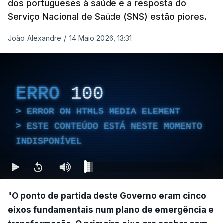
dos portugueses à saúde e a resposta do
Serviço Nacional de Saúde (SNS) estão piores.
João Alexandre
/
14 Maio 2026, 13:31
ERRO
100
ERROR ON HTML5 MEDIA ELEMENT
ESTE CONTEÚDO ESTÁ NESTE MOMENTO
INDISPONÍVEL
"
O ponto de partida deste Governo eram cinco
eixos fundamentais num plano de emergência e