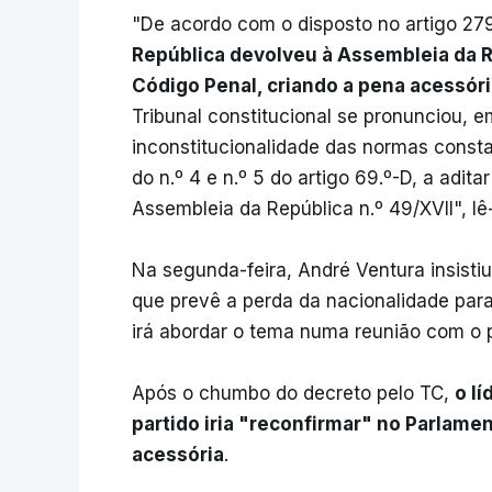
"De acordo com o disposto no artigo 279.
República devolveu à Assembleia da Re
Código Penal, criando a pena acessóri
Tribunal constitucional se pronunciou, e
inconstitucionalidade das normas constante
do n.º 4 e n.º 5 do artigo 69.º-D, a adit
Assembleia da República n.º 49/XVII", lê
Na segunda-feira, André Ventura insisti
que prevê a perda da nacionalidade par
irá abordar o tema numa reunião com o p
Após o chumbo do decreto pelo TC,
o l
partido iria "reconfirmar" no Parlame
acessória
.