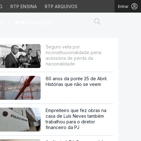
G
RTP ENSINA
RTP ARQUIVOS
Entrar
Abrir campo de
|
S
RTP
DESPORTO
a acessória de perda d
Seguro veta por
inconstitucionalidade pena
acessória de perda da
nacionalidade
60 anos da ponte 25 de Abril.
Histórias que não se veem
Empreiteiro que fez obras na
casa de Luís Neves também
trabalhou para o diretor
financeiro da PJ