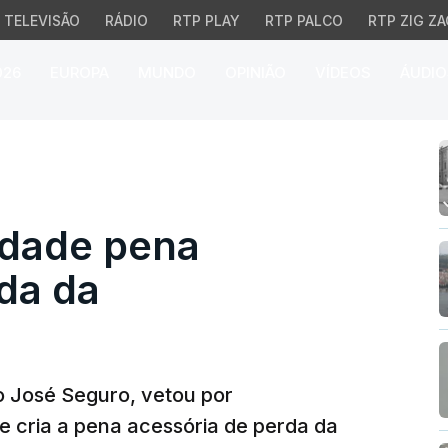
TELEVISÃO
RÁDIO
RTP PLAY
RTP PALCO
RTP ZIG ZA
026
EUROPA
MUNDO
OPINIÃO
VÍDEOS
ÁUDIO
constitucionalidade pen
idade pena
da da
o José Seguro, vetou por
ue cria a pena acessória de perda da