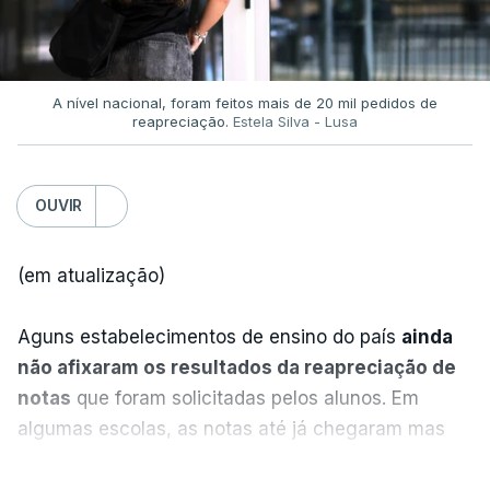
A nível nacional, foram feitos mais de 20 mil pedidos de
reapreciação.
Estela Silva - Lusa
OUVIR
(em atualização)
Aguns estabelecimentos de ensino do país
ainda
não afixaram os resultados da reapreciação de
notas
que foram solicitadas pelos alunos. Em
algumas escolas, as notas até já chegaram mas
alguns erros estão a atrasar a afixação das notas.
VER MAIS