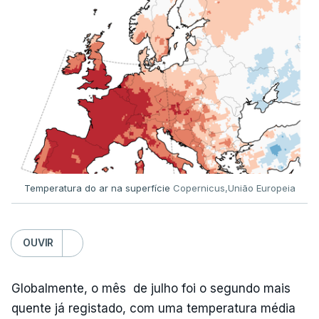
ESTE CONTEÚDO ESTÁ NESTE
MOMENTO INDISPONÍVEL
Já a norte, na Escola Secundária de Rio Tinto, uma
outra equipa de reportagem confirmou que
há
mais de 100 pedidos de reapreciação de notas
que aguardam a divulgação.
Temperatura do ar na superfície
Copernicus,União Europeia
Os resultados chegaram a ser enviados à escola
depois da meia-noite desta segunda-feira, mais
concretamente à 0h47, no entanto, ao início da
OUVIR
manhã a afixação ainda não tinha sido feita.
Globalmente, o mês de julho foi o segundo mais
quente já registado, com uma temperatura média