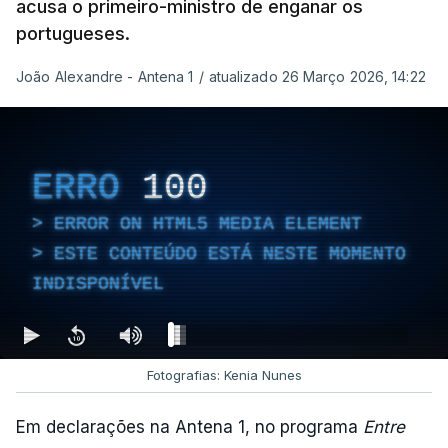
acusa o primeiro-ministro de enganar os
portugueses.
João Alexandre - Antena 1
/
atualizado 26 Março 2026, 14:22
ERRO
100
ERROR ON HTML5 MEDIA ELEMENT
ESTE CONTEÚDO ESTÁ NESTE MOMENTO
INDISPONÍVEL
Fotografias: Kenia Nunes
Em declarações na Antena 1, no programa
Entre