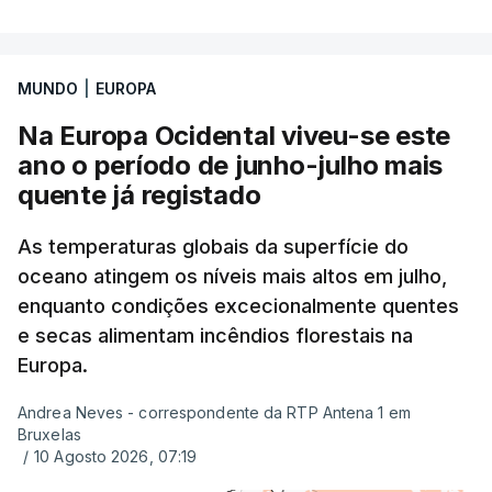
Uma das escolas é o Liceu Camões, em Lisboa.
Uma equipa de reportagem da RTP confirmou que
MUNDO
|
EUROPA
tinha chegado o resultado de
14 reapreciações de
exames, mas ainda não tinham sido afixados.
Na Europa Ocidental viveu-se este
ano o período de junho-julho mais
Alguns encarregados de educação e alunos foram
quente já registado
até à escola para ver o resultado mas ainda não
tinha sido divulgado. Alguns pais apontam
As temperaturas globais da superfície do
oceano atingem os níveis mais altos em julho,
incorreções e aguardam a atualização na
enquanto condições excecionalmente quentes
plataforma Inovar.
e secas alimentam incêndios florestais na
Europa.
Andrea Neves - correspondente da RTP Antena 1 em
ERRO
100
Bruxelas
ERROR ON HTML5 MEDIA ELEMENT
/
10 Agosto 2026, 07:19