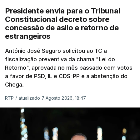
Presidente envia para o Tribunal
"Sempre que seja possível reduzir burocracias,
Constitucional decreto sobre
eliminar sobreposições e garantir que os apoios
concessão de asilo e retorno de
chegam a quem mais necessita, estaremos a dar
estrangeiros
um passo na direção certa", argumenta o
António José Seguro solicitou ao TC a
Presidente da República.
fiscalização preventiva da chama "Lei do
Retorno", aprovada no mês passado com votos
Assegurar que "ninguém é
a favor de PSD, IL e CDS-PP e a abstenção do
prejudicado"
Chega.
RTP
/
atualizado 7 Agosto 2026, 18:47
O Preisdente deixa, no entanto, deixa alguns
avisos:
uma reforma desta dimensão "deve ter
como primeiro critério a proteção das pessoas"
e "nenhum processo de simplificação pode