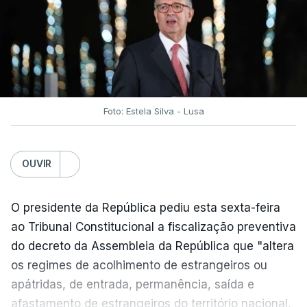
traduzir-se numa diminuição da proteção
social".
António José Seguro vinca que se
deverá
assegurar que "ninguém é prejudicado face à
situação de que hoje beneficia"
, dando especial
Foto: Estela Silva - Lusa
atenção a quem vive em situações "de maior
fragilidade", como as famílias de menores
rendimentos, os idosos ou pessoas com
OUVIR
deficiência.
O presidente da República pediu esta sexta-feira
O Presidente da República sublinha que as
ao Tribunal Constitucional a fiscalização preventiva
prestações sociais são um mecanismo essencial
do decreto da Assembleia da República que "altera
de "combate à pobreza e à exclusão social". Faz
os regimes de acolhimento de estrangeiros ou
ainda referência ao estudo recente da OCDE que
apátridas, de entrada, permanência, saída e
conclui que o valor das prestações sociais
afastamento de estrangeiros do território nacional,