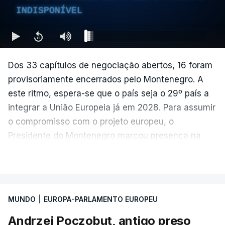
INDISPONÍVEL
Dos 33 capítulos de negociação abertos, 16 foram
provisoriamente encerrados pelo Montenegro. A
este ritmo, espera-se que o país seja o 29º país a
integrar a União Europeia já em 2028. Para assumir
o compromisso com o projeto europeu, o
Presidente do Montenegro marcou presença na
Sessão Plenária do Parlamento Europeu de junho.
VER MAIS
MUNDO
|
EUROPA-PARLAMENTO EUROPEU
Andrzej Poczobut, antigo preso