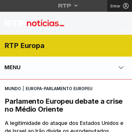
Entrar
Parlamento Europeu de
RTP Europa
MENU
MUNDO
|
EUROPA-PARLAMENTO EUROPEU
Parlamento Europeu debate a crise
no Médio Oriente
A legitimidade do ataque dos Estados Unidos e
de Israel ao Irão divide os eurodeputados