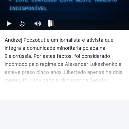
INDISPONÍVEL
Andrzej Poczobut é um jornalista e ativista que
integra a comunidade minoritária polaca na
Bielorrússia. Por estes factos, foi considerado
incómodo pelo regime de Alexander Lukashenko e
esteve preso cinco anos. Libertado apenas há dois
meses, foi convidado a discursar na Sessão
Plenária do Parlamento Europeu de junho.
VER MAIS
EUROPA-PARLAMENTO EUROPEU
|
EUROPA