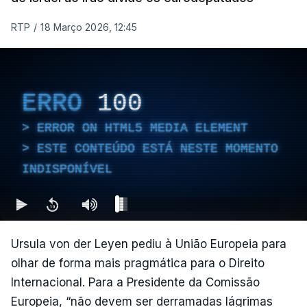
RTP
/
18 Março 2026, 12:45
ERRO
100
ERROR ON HTML5 MEDIA ELEMENT
ESTE CONTEÚDO ESTÁ NESTE MOMENTO
INDISPONÍVEL
Ursula von der Leyen pediu à União Europeia para
olhar de forma mais pragmática para o Direito
Internacional. Para a Presidente da Comissão
Europeia, “não devem ser derramadas lágrimas